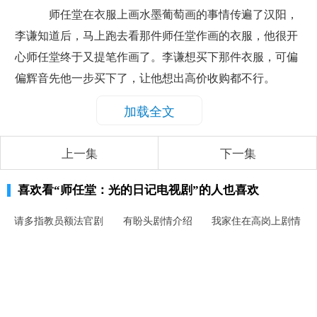
师任堂在衣服上画水墨葡萄画的事情传遍了汉阳，
李谦知道后，马上跑去看那件师任堂作画的衣服，他很开
心师任堂终于又提笔作画了。李谦想买下那件衣服，可偏
偏辉音先他一步买下了，让他想出高价收购都不行。
加载全文
上一集
下一集
喜欢看
“师任堂：光的日记电视剧”
的人也喜欢
请多指教员额法官剧
有盼头剧情介绍
我家住在高岗上剧情
情介绍
介绍