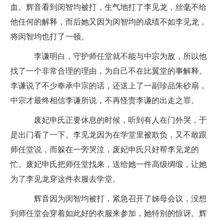
血。辉音看到闵智均被打，生气地打了李见龙，丝毫不给
他任何的解释，而后她又因为闵智均的成绩不如李见龙，
将闵智均也打了一顿。
李谦明白，守护师任堂就不能与中宗为敌，所以他
找了一个非常合理的理由，为自己不在比翼堂的事解释。
李谦说了不少奉承中宗的话，还送上了一副珍品朱砂扇，
中宗才最终相信李谦所说，不再怪责李谦的出走之罪。
废妃申氏正要休息的时候，听到有人在门外哭，于
是出门看了一下。李见龙因为在学堂里被欺负，又不敢跟
师任堂说，而躲在一旁哭泣，废妃申氏只好帮李见龙的
忙。废妃申氏把师任堂找来，送给她一件高级绸缎，让她
为了李见龙穿这件衣服去学堂。
辉音因为闵智均被打，紧急召开了姊母会议，没想
到师任堂会穿着如此好的衣服来参加，她特别的惊讶。辉