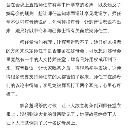
音在会议上直指师任堂有辱中部学堂的名声，以及违反了
姊母会的规则，想让师任堂知难而退让李见龙退学。师任
堂不认可辉音所说的，句句顶撞辉音，让辉音话都说不出
来，她只好以申命和与己卯士祸有关而质疑师任堂。
师任堂句句有理，让辉音辩驳不了，她只好以投票
的方向来决定师任堂是否能留在姊母会，可没想到姊母会
里竟然有一半的人支持师任堂，辉音只好用权威压制下
来。辉音提议，让大家喝茶之后，再现场举手表决，这使
得很多想要支持师任堂的人都害怕了起来。师任堂在姊母
们的议论中得知，李见龙被辉音打了两个耳光，心里心疼
极了。
辉音趁喝茶的时候，让下人故意将茶倒到师任堂衣
服上，没想到被大龙的母亲听见了，她便故意绊倒下人，
让下人把茶倒到了另一名姊母身上。