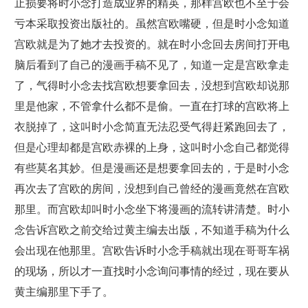
止损要将时小念打造成业界的精英，那样宫欧也不至于会
亏本采取投资出版社的。虽然宫欧嘴硬，但是时小念知道
宫欧就是为了她才去投资的。就在时小念回去房间打开电
脑后看到了自己的漫画手稿不见了，知道一定是宫欧拿走
了，气得时小念去找宫欧想要拿回去，没想到宫欧却说那
里是他家，不管拿什么都不是偷。一直在打球的宫欧将上
衣脱掉了，这叫时小念简直无法忍受气得赶紧跑回去了，
但是心理却都是宫欧赤裸的上身，这叫时小念自己都觉得
有些莫名其妙。但是漫画还是想要拿回去的，于是时小念
再次去了宫欧的房间，没想到自己曾经的漫画竟然在宫欧
那里。而宫欧却叫时小念坐下将漫画的流转讲清楚。时小
念告诉宫欧之前交给过黄主编去出版，不知道手稿为什么
会出现在他那里。宫欧告诉时小念手稿就出现在哥哥车祸
的现场，所以才一直找时小念询问事情的经过，现在要从
黄主编那里下手了。