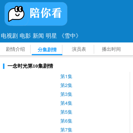
电视剧
电影
新闻
明星
《雪中》
剧情介绍
演员表
播出时间
分集剧情
一念时光第10集剧情
第1集
第2集
第3集
第4集
第5集
第6集
第7集