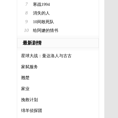
7
寒战1994
8
消失的人
9
10间敢死队
10
给阿嬷的情书
最新剧情
星球大战：曼达洛人与古古
家弑服务
翘楚
家业
挽救计划
绵羊侦探团