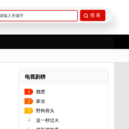
电视剧榜
1
翘楚
2
家业
3
野狗骨头
4
这一秒过火