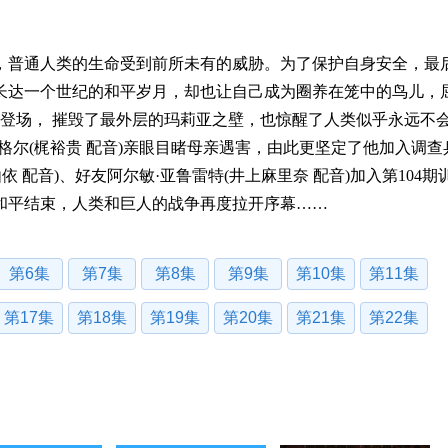
普通人类的生命受到前所未有的威胁。为了保护自身安全，最
长达一个世纪的和平岁月，却也让自己成为圈养在笼中的鸟儿，
巨人登场， 摧毁了最外层的玛莉亚之壁，也惊醒了人类似乎永远不
格尔(梶裕贵 配音)亲眼目睹母亲遇害，由此更坚定了他加入调查
 配音)、好友阿尔敏·亚鲁雷特(井上麻里奈 配音)加入第104期
和平结束，人类和巨人的战争再度拉开序幕……
第6集
第7集
第8集
第9集
第10集
第11集
第17集
第18集
第19集
第20集
第21集
第22集