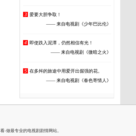
3
爱要大胆争取！
—— 来自电视剧
《少年巴比伦》
4
即使跌入泥潭，仍然相信有光！
—— 来自电视剧
《微暗之火》
5
在多舛的旅途中用爱开出倔强的花。
—— 来自电视剧
《春色寄情人》
你看-做最专业的电视剧剧情网站。