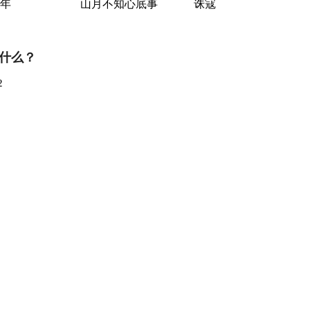
年
山月不知心底事
诛寇
什么？
2