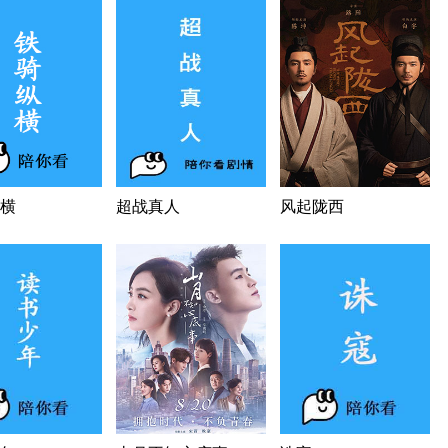
横
超战真人
风起陇西