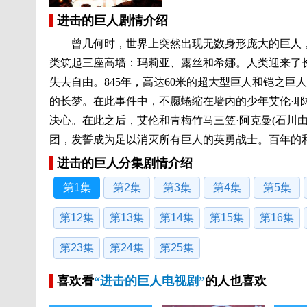
进击的巨人剧情介绍
曾几何时，世界上突然出现无数身形庞大的巨人，
类筑起三座高墙：玛莉亚、露丝和希娜。人类迎来了
失去自由。845年，高达60米的超大型巨人和铠之
的长梦。在此事件中，不愿蜷缩在墙内的少年艾伦·耶
决心。在此之后，艾伦和青梅竹马三笠·阿克曼(石川由依
团，发誓成为足以消灭所有巨人的英勇战士。百年的
进击的巨人分集剧情介绍
第1集
第2集
第3集
第4集
第5集
第12集
第13集
第14集
第15集
第16集
第23集
第24集
第25集
喜欢看
“进击的巨人电视剧”
的人也喜欢