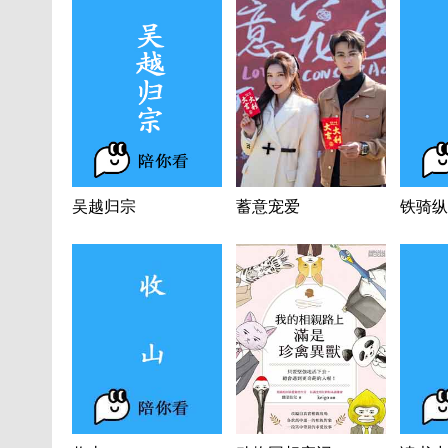
吴越归宗
蓄意宠爱
铁骑纵