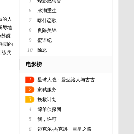
5
烽影燃梅香
6
冰湖重生
后的人
7
喀什恋歌
屈辱地
8
良陈美锦
会苏醒
9
蜜语纪
兵团的
10
除恶
训练兵
电影榜
1
星球大战：曼达洛人与古古
2
家弑服务
3
挽救计划
4
绵羊侦探团
5
我，许可
6
迈克尔·杰克逊：巨星之路