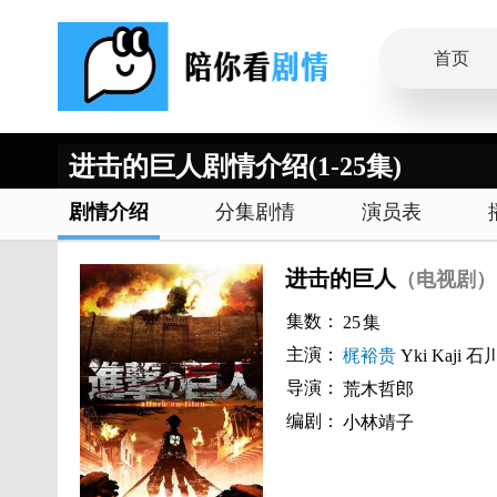
首页
进击的巨人剧情介绍(1-25集)
剧情介绍
分集剧情
演员表
进击的巨人
（电视剧）
集数：
25
集
主演：
梶裕贵
Yki Kaji
石
导演：
荒木哲郎
编剧：
小林靖子