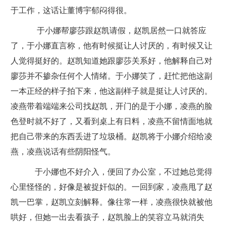
于工作，这话让董博宇郁闷得很。
于小娜帮廖莎跟赵凯请假，赵凯居然一口就答应
了，于小娜直言称，他有时候挺让人讨厌的，有时候又让
人觉得挺好的。赵凯知道她跟廖莎关系好，他解释自己对
廖莎并不掺杂任何个人情绪。于小娜笑了，赶忙把他这副
一本正经的样子拍下来，他这副样子就是挺让人讨厌的。
凌燕带着端端来公司找赵凯，开门的是于小娜，凌燕的脸
色登时就不好了，又看到桌上有日料，凌燕不留情面地就
把自己带来的东西丢进了垃圾桶。赵凯将于小娜介绍给凌
燕，凌燕说话有些阴阳怪气。
于小娜也不好介入，便回了办公室，不过她总觉得
心里怪怪的，好像是被捉奸似的。一回到家，凌燕甩了赵
凯一巴掌，赵凯立刻解释。像往常一样，凌燕很快就被他
哄好，但她一出去看孩子，赵凯脸上的笑容立马就消失