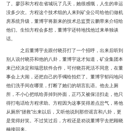
了。廖莎和方程在省城玩了几天，她很感慨，人生的幸运
没多少次。方程这个技术组的人来到矿业公司给他们做机
房系统升级，董博宇将新来的技术总监贾云鹏带来介绍给
他们。生怕方程会多想，董博宇还特地找他过来单独谈
话。
之后董博宇去跟付晓芬打了一个招呼，出来后听到
别人说付晓芬和他的八卦，董博宇这才知道，矿业集团本
来已经决定和瑞思软件合作，可付晓芬死活不同意，在董
事会上大闹，还把自己的手镯给拍烂了。董博宇郁闷地问
他们洗手间在哪里，打断了她们的胡言乱语。他去上厕
所，不小心把纸给弄掉到外面，正巧又被保洁扫走，他只
得打电话给方程求助。方程因为这事笑得差点岔气，将他
从厕所“拯救”出来以后，又听他说到那些谣言和八卦，更
是觉得好笑。不过笑过后，方程还是劝说董博宇去把顾晓
楠接回来。