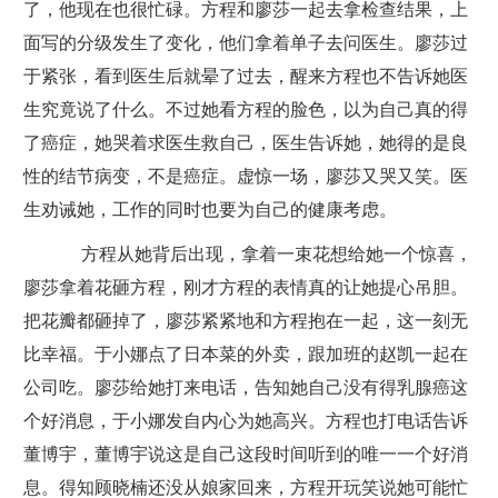
了，他现在也很忙碌。方程和廖莎一起去拿检查结果，上
面写的分级发生了变化，他们拿着单子去问医生。廖莎过
于紧张，看到医生后就晕了过去，醒来方程也不告诉她医
生究竟说了什么。不过她看方程的脸色，以为自己真的得
了癌症，她哭着求医生救自己，医生告诉她，她得的是良
性的结节病变，不是癌症。虚惊一场，廖莎又哭又笑。医
生劝诫她，工作的同时也要为自己的健康考虑。
方程从她背后出现，拿着一束花想给她一个惊喜，
廖莎拿着花砸方程，刚才方程的表情真的让她提心吊胆。
把花瓣都砸掉了，廖莎紧紧地和方程抱在一起，这一刻无
比幸福。于小娜点了日本菜的外卖，跟加班的赵凯一起在
公司吃。廖莎给她打来电话，告知她自己没有得乳腺癌这
个好消息，于小娜发自内心为她高兴。方程也打电话告诉
董博宇，董博宇说这是自己这段时间听到的唯一一个好消
息。得知顾晓楠还没从娘家回来，方程开玩笑说她可能忙