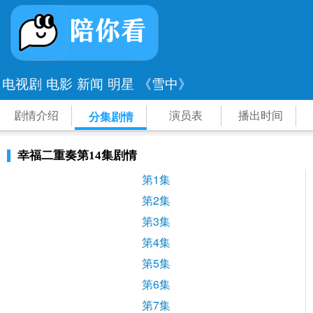
电视剧
电影
新闻
明星
《雪中》
剧情介绍
演员表
播出时间
分集剧情
幸福二重奏第14集剧情
第1集
第2集
第3集
第4集
第5集
第6集
第7集