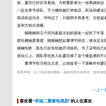
前，廖莎已经在等着他。方程重新拿出一份离婚协议
一起去拿号排队。于小娜给她打来电话，听说孙建业
电话的这功夫，号码过了，只能明天再拿号。方程趁
是和方程分房睡。
顾晓楠和几个同为家庭主妇的朋友一起吃下午茶
群吐槽她爱显摆。顾晓楠想起董博宇的话，便决定去
晓楠怕疼，医生只好先给她开消炎药。为了证明自己
放在心上。团队里也有人队廖莎接了这个楼盘感到不
董博宇给方程出主意，让他改变一下策略对待廖
免责声明：以上内容源自网络，版权归原作者所有，如有侵
<<上一
喜欢看
“幸福二重奏电视剧”
的人也喜欢