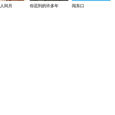
人间月
你迟到的许多年
闯东口