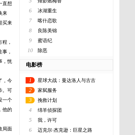
5
烽影燃梅香
一直想
6
冰湖重生
换来
7
喀什恋歌
程买来
8
良陈美锦
9
蜜语纪
方程，
10
除恶
往事，
事，恍
电影榜
1
星球大战：曼达洛人与古古
了，今
2
步。可
家弑服务
3
没一个
挽救计划
，他的
4
绵羊侦探团
5
我，许可
政局面
6
迈克尔·杰克逊：巨星之路