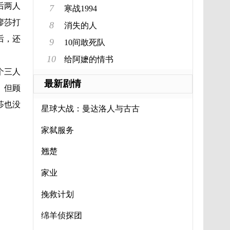
后两人
7
寒战1994
廖莎打
8
消失的人
后，还
9
10间敢死队
10
给阿嬷的情书
个三人
最新剧情
。但顾
莎也没
星球大战：曼达洛人与古古
家弑服务
翘楚
家业
挽救计划
绵羊侦探团