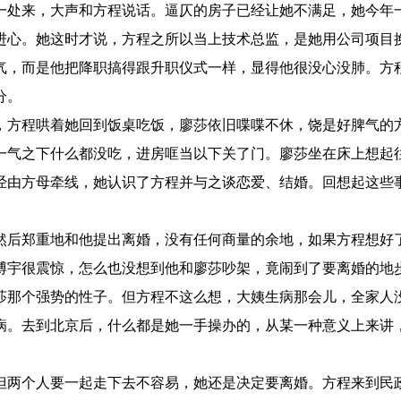
一处来，大声和方程说话。逼仄的房子已经让她不满足，她今年
进心。她这时才说，方程之所以当上技术总监，是她用公司项目
气，而是他把降职搞得跟升职仪式一样，显得他很没心没肺。方
分。
，方程哄着她回到饭桌吃饭，廖莎依旧喋喋不休，饶是好脾气的
一气之下什么都没吃，进房哐当以下关了门。廖莎坐在床上想起
经由方母牵线，她认识了方程并与之谈恋爱、结婚。回想起这些
然后郑重地和他提出离婚，没有任何商量的余地，如果方程想好
博宇很震惊，怎么也没想到他和廖莎吵架，竟闹到了要离婚的地
莎那个强势的性子。但方程不这么想，大姨生病那会儿，全家人
病。去到北京后，什么都是她一手操办的，从某一种意义上来讲
但两个人要一起走下去不容易，她还是决定要离婚。方程来到民