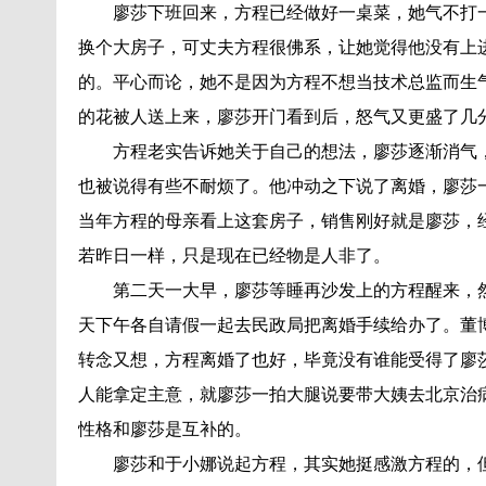
廖莎下班回来，方程已经做好一桌菜，她气不打
换个大房子，可丈夫方程很佛系，让她觉得他没有上
的。平心而论，她不是因为方程不想当技术总监而生
的花被人送上来，廖莎开门看到后，怒气又更盛了几
方程老实告诉她关于自己的想法，廖莎逐渐消气
也被说得有些不耐烦了。他冲动之下说了离婚，廖莎
当年方程的母亲看上这套房子，销售刚好就是廖莎，
若昨日一样，只是现在已经物是人非了。
第二天一大早，廖莎等睡再沙发上的方程醒来，
天下午各自请假一起去民政局把离婚手续给办了。董
转念又想，方程离婚了也好，毕竟没有谁能受得了廖
人能拿定主意，就廖莎一拍大腿说要带大姨去北京治
性格和廖莎是互补的。
廖莎和于小娜说起方程，其实她挺感激方程的，