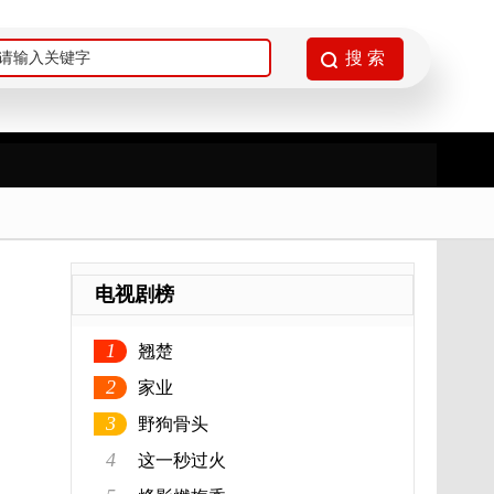
电视剧榜
1
翘楚
2
家业
3
野狗骨头
4
这一秒过火