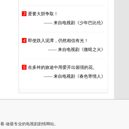
3
爱要大胆争取！
—— 来自电视剧
《少年巴比伦》
4
即使跌入泥潭，仍然相信有光！
—— 来自电视剧
《微暗之火》
5
在多舛的旅途中用爱开出倔强的花。
—— 来自电视剧
《春色寄情人》
你看-做最专业的电视剧剧情网站。