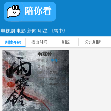
电视剧
电影
新闻
明星
《雪中》
播出时间
剧照
分集剧情
剧情介绍
雨霖铃
主演：
更多
导演：
编剧：
吴桐
类别：
武侠
剧情
集数：
共48集/热播