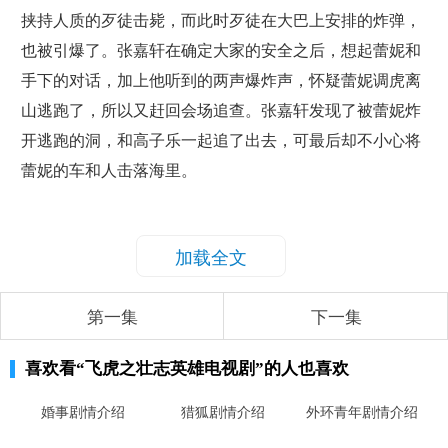
挟持人质的歹徒击毙，而此时歹徒在大巴上安排的炸弹，
也被引爆了。张嘉轩在确定大家的安全之后，想起蕾妮和
手下的对话，加上他听到的两声爆炸声，怀疑蕾妮调虎离
山逃跑了，所以又赶回会场追查。张嘉轩发现了被蕾妮炸
开逃跑的洞，和高子乐一起追了出去，可最后却不小心将
蕾妮的车和人击落海里。
加载全文
第一集
下一集
喜欢看
“飞虎之壮志英雄电视剧”
的人也喜欢
婚事剧情介绍
猎狐剧情介绍
外环青年剧情介绍