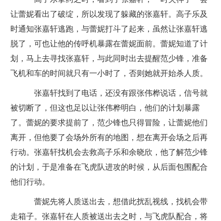
让蕾妮看出了破绽，所以发现了躲藏的张嘉轩。高子乐及
时通知张嘉轩逃跑，与蕾妮打斗了起来，虽然让张嘉轩逃
脱了，可也让他的传呼机暴露在蕾妮面前。蕾妮知道了计
划，马上去寻找张嘉轩，与此同时出去提醒范少锋，准备
飞机和车的时间就只有一小时了，否则她就开始杀人质。
张嘉轩找到了电话，还没有跟张伟桦说话，信号就
被切断了，但这也足以让张伟桦明白，他们的计划暴露
了。蕾妮的要求提前了，范少锋也只得冒险，让蕾妮他们
离开，但他要了会场外所有的地图，想在离开会场之后再
行动。张嘉轩找机会去救高子乐和余晓欣，他了解范少锋
的计划，于是准备在飞虎队进攻的时候，从后面包围配合
他们行动。
蕾妮先将人质送出去，想借此扰乱视线，找机会带
走箱子。张嘉轩在人质被送出去之时，与飞虎队配合，将