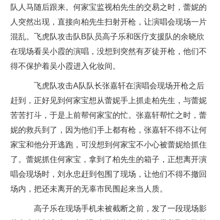
队人马随后跟来。何家宝监视柏先生的交易之时，蕾妮的
人突然出现，直接向柏先生扫射开枪，让演唱会现场一片
混乱。飞虎队攻击队B队员高子乐和医疗支援队的余晓欣
在现场看吴小霞的演唱，没想到突然有歹徒开枪，他们不
得不保护着吴小霞进入化妆间。
飞虎队攻击A队队长张嘉轩在演唱会现场开枪之后
赶到，正好见到何家宝想从蕾妮手上抓走柏先生，与蕾妮
苦苦打斗，于是上前帮何家宝的忙。张嘉轩帮忙之时，蕾
妮的救兵到了，因为他们手上都有枪，张嘉轩不得不让何
家宝和他分开逃跑，可没想到何家宝不小心被蕾妮给抓住
了。蕾妮抓住何家宝，拿到了柏先生的箱子，正想离开演
唱会现场时，刘永忠赶到包围了现场，让他们不得不撤回
场内，把还未离开的无辜市民围起来当人质。
高子乐在现场手机未被截断之前，发了一段现场影