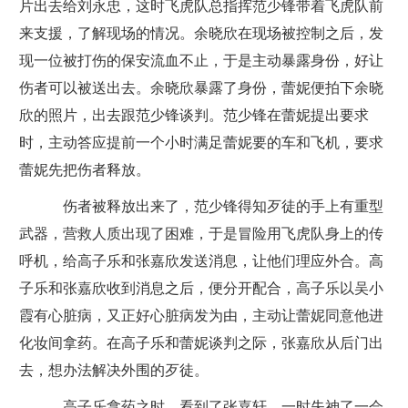
片出去给刘永忠，这时飞虎队总指挥范少锋带着飞虎队前
来支援，了解现场的情况。余晓欣在现场被控制之后，发
现一位被打伤的保安流血不止，于是主动暴露身份，好让
伤者可以被送出去。余晓欣暴露了身份，蕾妮便拍下余晓
欣的照片，出去跟范少锋谈判。范少锋在蕾妮提出要求
时，主动答应提前一个小时满足蕾妮要的车和飞机，要求
蕾妮先把伤者释放。
伤者被释放出来了，范少锋得知歹徒的手上有重型
武器，营救人质出现了困难，于是冒险用飞虎队身上的传
呼机，给高子乐和张嘉欣发送消息，让他们理应外合。高
子乐和张嘉欣收到消息之后，便分开配合，高子乐以吴小
霞有心脏病，又正好心脏病发为由，主动让蕾妮同意他进
化妆间拿药。在高子乐和蕾妮谈判之际，张嘉欣从后门出
去，想办法解决外围的歹徒。
高子乐拿药之时，看到了张嘉轩，一时失神了一会