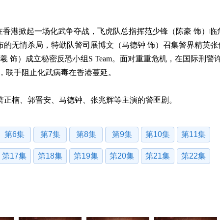
在香港掀起一场化武争夺战，飞虎队总指挥范少锋（陈豪 饰）临
布的无情杀局，特勤队警司展博文（马德钟 饰）召集警界精英张
羲 饰）成立秘密反恐小组S Team。面对重重危机，在国际刑警
仇，联手阻止化武病毒在香港蔓延。
萧正楠、郭晋安、马德钟、张兆辉等主演的警匪剧。
第6集
第7集
第8集
第9集
第10集
第11集
第17集
第18集
第19集
第20集
第21集
第22集