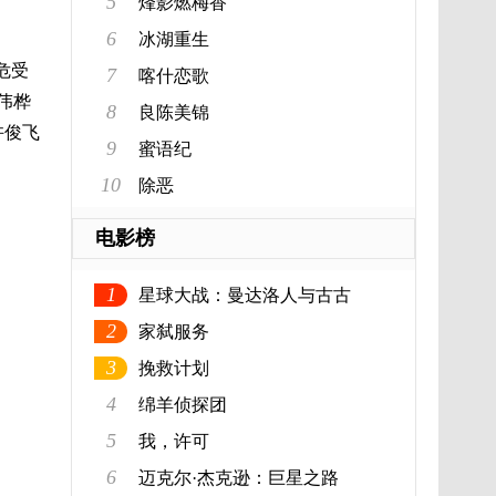
5
烽影燃梅香
6
冰湖重生
危受
7
喀什恋歌
伟桦
8
良陈美锦
许俊飞
9
蜜语纪
10
除恶
电影榜
1
星球大战：曼达洛人与古古
2
家弑服务
3
挽救计划
4
绵羊侦探团
5
我，许可
6
迈克尔·杰克逊：巨星之路