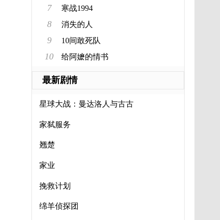
7
寒战1994
8
消失的人
9
10间敢死队
10
给阿嬷的情书
最新剧情
星球大战：曼达洛人与古古
家弑服务
翘楚
家业
挽救计划
绵羊侦探团