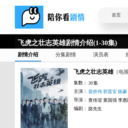
首页
飞虎之壮志英雄剧情介绍(1-30集)
剧情介绍
分集剧情
演员表
飞虎之壮志英雄
（电
集数：
30
集
主演：
苗侨伟
郭晋安
陈豪
导演：
查传谊
黄国强
李惠
编剧：
路先生