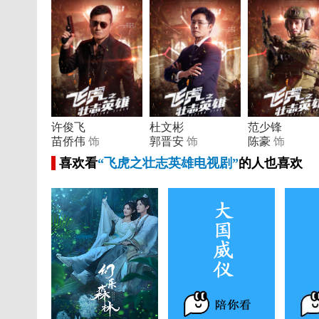
许俊飞
杜文彬
范少锋
苗侨伟
饰
郭晋安
饰
陈豪
饰
喜欢看
“飞虎之壮志英雄电视剧”
的人也喜欢