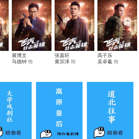
展博文
张嘉轩
高子乐
马德钟
饰
黄宗泽
饰
吴卓羲
饰