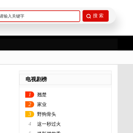
电视剧榜
1
翘楚
2
家业
3
野狗骨头
4
这一秒过火