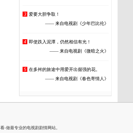
3
爱要大胆争取！
—— 来自电视剧
《少年巴比伦》
4
即使跌入泥潭，仍然相信有光！
—— 来自电视剧
《微暗之火》
5
在多舛的旅途中用爱开出倔强的花。
—— 来自电视剧
《春色寄情人》
你看-做最专业的电视剧剧情网站。