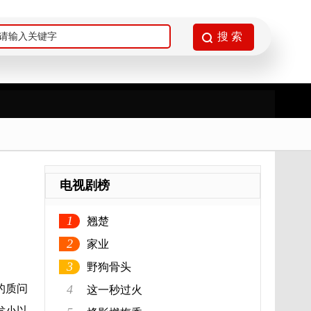
电视剧榜
1
翘楚
2
家业
3
野狗骨头
的质问
4
这一秒过火
发小以