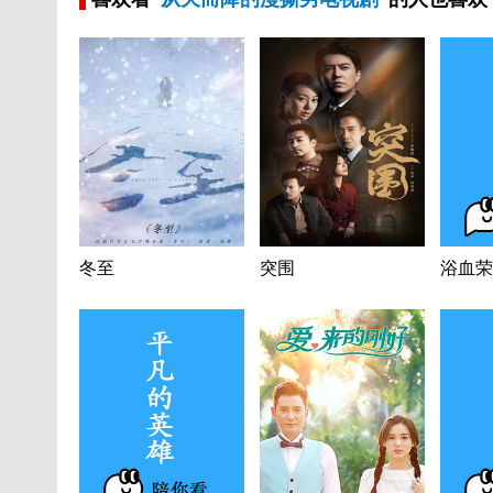
冬至
突围
浴血荣