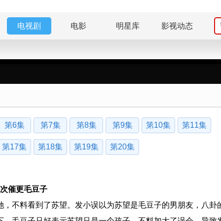
电视剧
电影
明星库
影视动态
第6集
第7集
第8集
第9集
第10集
第11集
第17集
第18集
第19集
第20集
再次催更毛豆子
，不料看到了苏望。发小误以为苏望是毛豆子的男朋友，八卦
下，毛豆子只好表示苏望只是一个孩子，不料加大了误会，导致