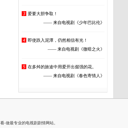
3
爱要大胆争取！
—— 来自电视剧
《少年巴比伦》
4
即使跌入泥潭，仍然相信有光！
—— 来自电视剧
《微暗之火》
5
在多舛的旅途中用爱开出倔强的花。
—— 来自电视剧
《春色寄情人》
你看-做最专业的电视剧剧情网站。