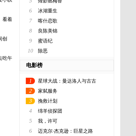
5
烽影燃梅香
6
冰湖重生
。看着
7
喀什恋歌
8
良陈美锦
间创
9
蜜语纪
10
除恶
去吃午
电影榜
1
星球大战：曼达洛人与古古
2
家弑服务
3
挽救计划
4
绵羊侦探团
5
我，许可
6
迈克尔·杰克逊：巨星之路