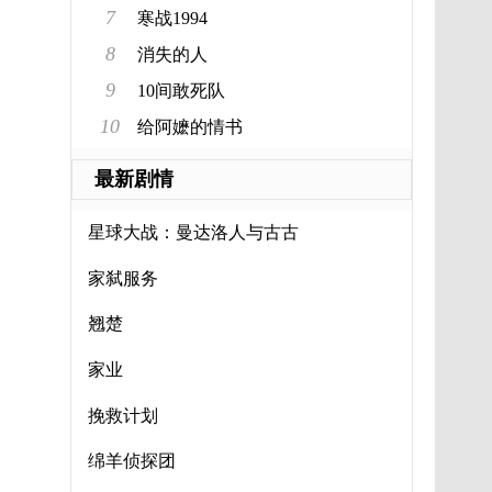
7
寒战1994
8
消失的人
9
10间敢死队
10
给阿嬷的情书
最新剧情
星球大战：曼达洛人与古古
家弑服务
翘楚
家业
挽救计划
绵羊侦探团