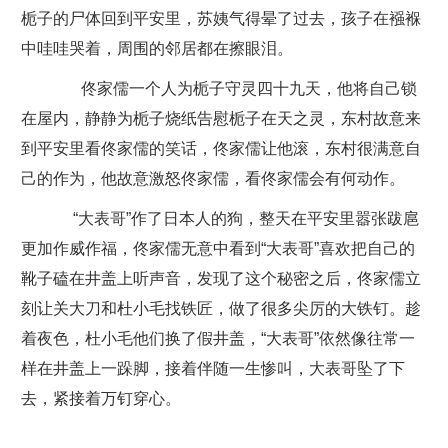
栀子的尸体回到平安里，苏姨气得晕了过去，孩子在襁褓
中哇哇哭着，周围的邻居都在擦眼泪。
佟家儒一个人为栀子守灵四十九天，他将自己锁
在屋内，静静为栀子烧纸告慰栀子在天之灵，东村故意来
到平安里看佟家儒的笑话，佟家儒让他滚，东村很满意自
己的作为，他故意激怒佟家儒，看佟家儒会有何动作。
“大表哥”作了日本人的狗，整天在平安里嚣张跋扈
更加作威作福，佟家儒无意中看到“大表哥”喜欢把自己的
靴子磕在井盖上听声音，发现了这个秘密之后，佟家儒立
刻让关大刀和杜小毛找铁匠，做了很多尖厉的大铁钉。趁
着夜色，杜小毛他们换了假井盖，“大表哥”依然像往常一
样在井盖上一跺脚，接着伴随一生惨叫，大表哥坠了下
去，紧接着万钉穿心。