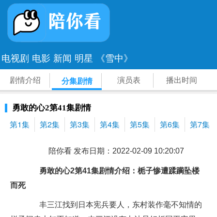
电视剧
电影
新闻
明星
《雪中》
剧情介绍
演员表
播出时间
分集剧情
勇敢的心2第41集剧情
第1集
第2集
第3集
第4集
第5集
第6集
第7集
陪你看 发布日期：2022-02-09 10:20:07
勇敢的心2第41集剧情介绍：栀子惨遭蹂躏坠楼
而死
丰三江找到日本宪兵要人，东村装作毫不知情的