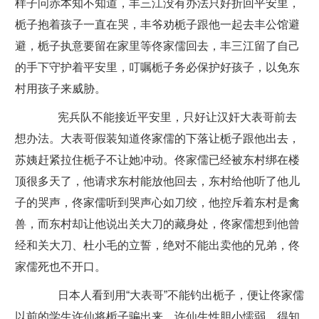
样子问赤本知不知道，丰三江没有办法只好折回平安里，
栀子抱着孩子一直在哭，丰爷劝栀子跟他一起去丰公馆避
避，栀子执意要留在家里等佟家儒回去，丰三江留了自己
的手下守护着平安里，叮嘱栀子务必保护好孩子，以免东
村用孩子来威胁。
宪兵队不能接近平安里，只好让汉奸大表哥前去
想办法。大表哥假装知道佟家儒的下落让栀子跟他出去，
苏姨赶紧拉住栀子不让她冲动。佟家儒已经被东村绑在楼
顶很多天了，他请求东村能放他回去，东村给他听了他儿
子的哭声，佟家儒听到哭声心如刀绞，他控斥着东村是禽
兽，而东村却让他说出关大刀的藏身处，佟家儒想到他曾
经和关大刀、杜小毛的立誓，绝对不能出卖他的兄弟，佟
家儒死也不开口。
日本人看到用“大表哥”不能钓出栀子，便让佟家儒
以前的学生许仙将栀子骗出来，许仙生性胆小懦弱，得知