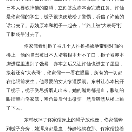
日本人要砍掉他的胳膊，立刻答应赤本会完成任务。许仙
是佟家儒的学生，栀子很快便放松了警惕，听信了许仙的
话出去了。苏姨原本和栀子一起去，半路上被“大表哥”打
了脑袋晕过去了。
佟家儒看到栀子被几个人推推搡搡地带到对面的
楼上，他的嘴巴被日本人堵着根本开不了口，栀子被赤本
虏进屋里遭到了强暴，赤本之后又让许仙也进去了屋里，
接着还有“大表哥”，佟家儒一一看在眼里，所有的一切都
在他眼前发生，他最爱的女人惨遭蹂躏。东村让赤本松开
了栀子，栀子受尽折磨走出来，她的嘴角都是血，胀红的
眼睛望向佟家儒，嘴角最后付出微笑，然后毅然从楼上跳
了下去。
东村砍掉了佟家儒身上的绳子放他走，佟家儒奔
到栀子身旁，她浑身都是血，静静地躺在那。佟家儒拉着