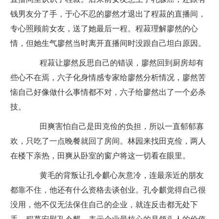
钱男友分了手，于心不忍的廖然才退出了程菽的直播间，
专心照顾前女友，送了她最后一程。程菽理解廖然的心
情，但她生气廖然当时离开直播间时没跟自己坦白原因。
程菽让廖然反思自己的错误，廖然回到厨房却有
些心不在焉，六子化身情感专家给廖然分析情况，廖然苦
恼自己好像做什么事情都不对，六子给廖然出了一个必杀
技。
田爽害怕自己是田克俭的负担，所以一直郁郁寡
欢，只吃了一点晚餐就回了房间。林园来找田克俭，两人
在楼下亲热，田爽从卧室的窗户将这一切看在眼里。
黄毛的背叛让孔令麒心灰意冷，连最亲近的朋友
都靠不住，他还有什么资格去谈创业。孔令麒觉得自己很
没用，他不仅无法保住自己的企业，就连反击都无处下