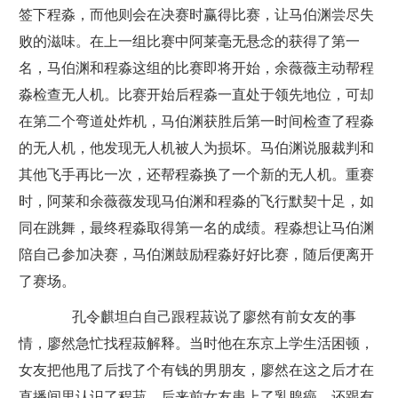
签下程淼，而他则会在决赛时赢得比赛，让马伯渊尝尽失
败的滋味。在上一组比赛中阿莱毫无悬念的获得了第一
名，马伯渊和程淼这组的比赛即将开始，余薇薇主动帮程
淼检查无人机。比赛开始后程淼一直处于领先地位，可却
在第二个弯道处炸机，马伯渊获胜后第一时间检查了程淼
的无人机，他发现无人机被人为损坏。马伯渊说服裁判和
其他飞手再比一次，还帮程淼换了一个新的无人机。重赛
时，阿莱和余薇薇发现马伯渊和程淼的飞行默契十足，如
同在跳舞，最终程淼取得第一名的成绩。程淼想让马伯渊
陪自己参加决赛，马伯渊鼓励程淼好好比赛，随后便离开
了赛场。
孔令麒坦白自己跟程菽说了廖然有前女友的事
情，廖然急忙找程菽解释。当时他在东京上学生活困顿，
女友把他甩了后找了个有钱的男朋友，廖然在这之后才在
直播间里认识了程菽。后来前女友患上了乳腺癌，还跟有