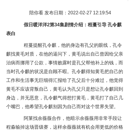
陪你看 发布日期：2022-02-27 12:19:54
假日暖洋洋2第34集剧情介绍：程蔓引导 孔令麒
表白
程蔓提醒孔令麒，他的身边有孔父的眼线，孔令
麒找黄毛对质，在他的逼问下，黄毛说出自己曾因给父亲
治病而挪用了公款，事情败露时是孔父帮他补上的钱，而
当时孔令麒的状况是自顾不暇。孔令麒得知黄毛把自己的
工作和生活事无巨细得汇报给了孔父后十分难过，他觉得
黄毛不应该背叛自己，黄毛认为孔父只是想让孔令麒回到
身边，并无恶意，孔令麒气得想打黄毛，黄毛打了自己几
个嘴巴，他希望孔令麒别因为自己而对这个世界失望。
阿莱找余薇薇合作，他暗示余薇薇用非常手段让
程淼输掉这场晋级赛，这样余薇薇就有机会用更低的价格