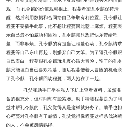
手。程蔓安慰孔令麒，表示企业最核心的是领头人的价值
观，而 孔令麒的价值观就很正。程蔓希望孔令麒保持清
醒，然后利用数据和合同给自己争取有利位置。孔令麒让
程蔓不要插手此事，他不想让程蔓因此惹上麻烦。程蔓表
示自己最不怕威胁和困难，孔令麒却只想把快乐带给程
蔓，而非麻烦。孔令麒的有担当让程蔓心动，孔令麒请求
程蔓等自己东山再起，别嫌弃自己太笨。为了逼孔令麒跟
自己表白，程蔓跟孔令麒玩儿真心话大冒险，输了的孔令
麒只能坦白自己喜欢程蔓，随后程蔓借着大冒险的机会亲
了孔令麒，孔令麒回吻程蔓，两人抱在了一起。
孔父和助手正坐在私人飞机上查看资料，虽然准
备的很充分，但时间却有些紧凑。助手猜测程蔓是为了利
益才帮孔令麒的，孔父觉得真是这样就好办了。助手也担
心程蔓对孔令麒有了感情，孔父觉得像程蔓这样杀伐决断
的人，不会被感情羁绊。