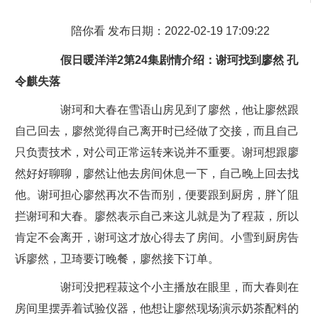
陪你看 发布日期：2022-02-19 17:09:22
假日暖洋洋2第24集剧情介绍：谢珂找到廖然 孔
令麒失落
谢珂和大春在雪语山房见到了廖然，他让廖然跟
自己回去，廖然觉得自己离开时已经做了交接，而且自己
只负责技术，对公司正常运转来说并不重要。谢珂想跟廖
然好好聊聊，廖然让他去房间休息一下，自己晚上回去找
他。谢珂担心廖然再次不告而别，便要跟到厨房，胖丫阻
拦谢珂和大春。廖然表示自己来这儿就是为了程菽，所以
肯定不会离开，谢珂这才放心得去了房间。小雪到厨房告
诉廖然，卫琦要订晚餐，廖然接下订单。
谢珂没把程菽这个小主播放在眼里，而大春则在
房间里摆弄着试验仪器，他想让廖然现场演示奶茶配料的