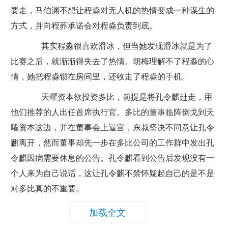
要走，马伯渊不想让程淼对无人机的热情变成一种谋生的
方式，并向程荞承诺会对程淼负责到底。
其实程淼很喜欢滑冰，但当她发现滑冰就是为了
比赛之后，就渐渐得失去了热情。胡梅理解不了程淼的心
情，她把程淼锁在房间里，还收走了程淼的手机。
天曜资本欲投资多比，前提是将孔令麒赶走，用
他们推荐的人出任首席执行官。多比的董事临阵倒戈到天
曜资本这边，并在董事会上逼宫，东叔坚决不同意让孔令
麒离开，然而董事却先一步在多比公司的工作群中发出孔
令麒因病需要休息的公告。孔令麒看到公告后发现没有一
个人来为自己说话，这让孔令麒不禁怀疑起自己的是不是
对多比真的不重要。
加载全文