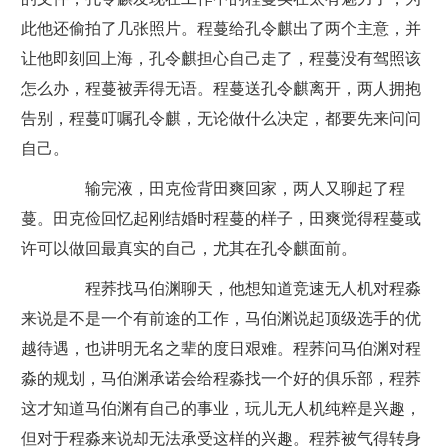
此他还偷拍了几张照片。程蔓给孔令麒出了两个主意，并
让他即刻回上海，孔令麒担心自己走了，程蔓没有驾照该
怎么办，程蔓被弄得无语。程蔓送孔令麒离开，两人拥抱
告别，程蔓叮嘱孔令麒，无论做什么决定，都要先来问问
自己。
输完液，田克俭背田爽回家，两人又聊起了程
蔓。田克俭回忆起刚结婚时程蔓的样子，田爽觉得程蔓或
许可以做回最真实的自己，尤其在孔令麒面前。
程荞找马伯渊聊天，他想知道竞速无人机对程淼
来说是不是一个有前途的工作，马伯渊说起顶级选手的优
越待遇，也讲明无名之辈的度日艰难。程荞问马伯渊对程
淼的规划，马伯渊承诺会给程淼找一个好的俱乐部，程荞
这才知道马伯渊有自己的事业，玩儿无人机纯粹是兴趣，
但对于程淼来说却无法承受这样的兴趣。程荞被气得转身