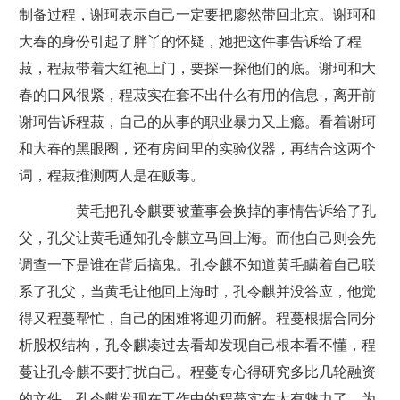
制备过程，谢珂表示自己一定要把廖然带回北京。谢珂和
大春的身份引起了胖丫的怀疑，她把这件事告诉给了程
菽，程菽带着大红袍上门，要探一探他们的底。谢珂和大
春的口风很紧，程菽实在套不出什么有用的信息，离开前
谢珂告诉程菽，自己的从事的职业暴力又上瘾。看着谢珂
和大春的黑眼圈，还有房间里的实验仪器，再结合这两个
词，程菽推测两人是在贩毒。
黄毛把孔令麒要被董事会换掉的事情告诉给了孔
父，孔父让黄毛通知孔令麒立马回上海。而他自己则会先
调查一下是谁在背后搞鬼。孔令麒不知道黄毛瞒着自己联
系了孔父，当黄毛让他回上海时，孔令麒并没答应，他觉
得又程蔓帮忙，自己的困难将迎刃而解。程蔓根据合同分
析股权结构，孔令麒凑过去看却发现自己根本看不懂，程
蔓让孔令麒不要打扰自己。程蔓专心得研究多比几轮融资
的文件，孔令麒发现在工作中的程蔓实在太有魅力了，为