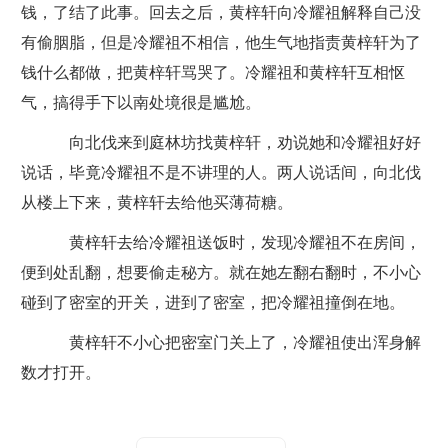
钱，了结了此事。回去之后，黄梓轩向冷耀祖解释自己没
有偷胭脂，但是冷耀祖不相信，他生气地指责黄梓轩为了
钱什么都做，把黄梓轩骂哭了。冷耀祖和黄梓轩互相怄
气，搞得手下以南处境很是尴尬。
向北伐来到庭林坊找黄梓轩，劝说她和冷耀祖好好
说话，毕竟冷耀祖不是不讲理的人。两人说话间，向北伐
从楼上下来，黄梓轩去给他买薄荷糖。
黄梓轩去给冷耀祖送饭时，发现冷耀祖不在房间，
便到处乱翻，想要偷走秘方。就在她左翻右翻时，不小心
碰到了密室的开关，进到了密室，把冷耀祖撞倒在地。
黄梓轩不小心把密室门关上了，冷耀祖使出浑身解
数才打开。