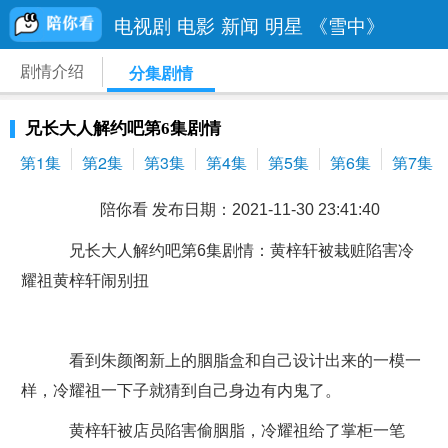
电视剧
电影
新闻
明星
《雪中》
剧情介绍
分集剧情
兄长大人解约吧第6集剧情
第1集
第2集
第3集
第4集
第5集
第6集
第7集
陪你看 发布日期：2021-11-30 23:41:40
兄长大人解约吧第6集剧情：黄梓轩被栽赃陷害冷
耀祖黄梓轩闹别扭
看到朱颜阁新上的胭脂盒和自己设计出来的一模一
样，冷耀祖一下子就猜到自己身边有内鬼了。
黄梓轩被店员陷害偷胭脂，冷耀祖给了掌柜一笔