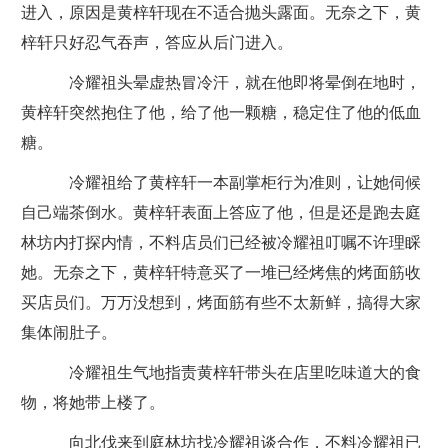
进入，原因是黄梓轩现在不适合抛头露面。无奈之下，黄
梓轩只好忍气吞声，答应从后门进入。
冷耀祖头晕虚热冒冷汗，就在他即将晕倒在地时，
黄梓轩突然抱住了他，给了他一颗糖，稳定住了他的低血
糖。
冷耀祖给了黄梓轩一本副掌柜行为准则，让她伺候
自己端茶倒水。黄梓轩表面上答应了他，但是还是跑去庭
林坊内打探内情，不料店员们已经被冷耀祖叮嘱不许理睬
她。无奈之下，黄梓轩特意买了一堆已经烤焦的烤面筋收
买店员们。万万没想到，烤面筋有些不太新鲜，搞得大家
集体闹肚子。
冷耀祖生气地指责黄梓轩带头在店里吃味道大的食
物，将她带上楼了。
向北伐来到庭林坊找冷耀祖谈合作，不料冷耀祖已