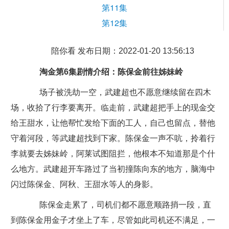
第11集
第12集
陪你看 发布日期：2022-01-20 13:56:13
淘金第6集剧情介绍：陈保金前往姊妹岭
场子被洗劫一空，武建超也不愿意继续留在四木
场，收拾了行李要离开。临走前，武建超把手上的现金交
给王甜水，让他帮忙发给下面的工人，自己也留点，替他
守着河段，等武建超找到下家。陈保金一声不吭，拎着行
李就要去姊妹岭，阿莱试图阻拦，他根本不知道那是个什
么地方。武建超开车路过了当初撞陈向东的地方，脑海中
闪过陈保金、阿秋、王甜水等人的身影。
陈保金走累了，司机们都不愿意顺路捎一段，直
到陈保金用金子才坐上了车，尽管如此司机还不满足，一