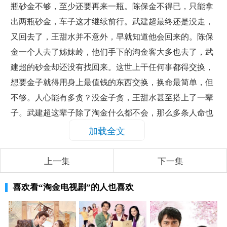
瓶砂金不够，至少还要再来一瓶。陈保金不得已，只能拿
出两瓶砂金，车子这才继续前行。武建超最终还是没走，
又回去了，王甜水并不意外，早就知道他会回来的。陈保
金一个人去了姊妹岭，他们手下的淘金客大多也去了，武
建超的砂金却还没有找回来。这世上干任何事都得交换，
想要金子就得用身上最值钱的东西交换，换命最简单，但
不够。人心能有多贪？没金子贪，王甜水甚至搭上了一辈
子。武建超这辈子除了淘金什么都不会，那么多条人命也
不能看着他们全死在姊妹岭，王甜水说人各有命，武建超
加载全文
也迟早会去姊妹岭的，那对他来说是个可怕的地方，那片
上一集
下一集
红的像血一样的湖，很渗人。
陈保金犯困睡着了，司机借机摸了摸他的包，没
喜欢看
“淘金电视剧”
的人也喜欢
找到砂金便把他扔在了半路。陈保金追了好久没追上，只
能打着手电筒，在深夜的丛林中穿行。陈向东曾说过，做
人切勿贪心，尤其是淘金客，所以陈保金一定要找到他，