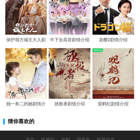
带他回家。武建超、王甜水和阿莱也出发去姊妹岭，阿莱
嘴上说是为了找玛德堡，王甜水却心知肚明，她是为了陈
保金和赵胜利。陈保金走了好久才遇到辆车，上了车才有
了休息的功夫。老掸和阿秋一行人在路上，船家说拉不动
保护我方城主大人剧
牛下女高音剧情介绍
龙樱2剧情介绍
这么多，要么下货，要么下人。老掸留下了老弱病残，剩
情介绍
下的一起上船。赵胜利就被留下了，他看着开出去的船，
充满了不甘心。夜晚，赵胜利孤身一人背着行李穿梭在树
林间，不远处有个火堆，赵胜利警惕上前发现，这个人是
陈保金。阿莱问王甜水来拱马之前在哪里淘金，武建超说
她不懂规矩，淘金客不问来处。王甜水却回答了这个问
题，武建超想着结束这一趟带着他回国，王甜水却是没打
独一有二的她剧情介
拯救者剧情介绍
观鹤纪剧情介绍
算回去，淘了一辈子金临了落在姊妹岭，也挺好的。
绍
猜你喜欢的
老掸半路上丢下了他，赵胜利恨得咬牙切齿，陈
保金轻飘飘道，是他活该。赵胜利知道是自己先抛下了陈
首页
|
电视剧
|
电影
|
明星库
|
影视动态