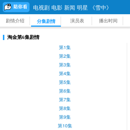
电视剧
电影
新闻
明星
《雪中》
剧情介绍
演员表
播出时间
分集剧情
淘金第6集剧情
第1集
第2集
第3集
第4集
第5集
第6集
第7集
第8集
第9集
第10集