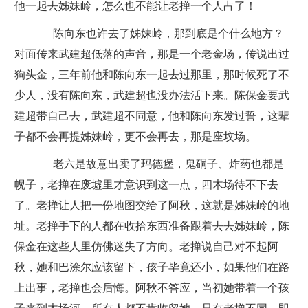
他一起去姊妹岭，怎么也不能让老掸一个人占了！
陈向东也许去了姊妹岭，那到底是个什么地方？
对面传来武建超低落的声音，那是一个老金场，传说出过
狗头金，三年前他和陈向东一起去过那里，那时候死了不
少人，没有陈向东，武建超也没办法活下来。陈保金要武
建超带自己去，武建超不同意，他和陈向东发过誓，这辈
子都不会再提姊妹岭，更不会再去，那是座坟场。
老六是故意出卖了玛德堡，鬼硐子、炸药也都是
幌子，老掸在废墟里才意识到这一点，四木场待不下去
了。老掸让人把一份地图交给了阿秋，这就是姊妹岭的地
址。老掸手下的人都在收拾东西准备跟着去去姊妹岭，陈
保金在这些人里仿佛迷失了方向。老掸说自己对不起阿
秋，她和巴涂尔应该留下，孩子毕竟还小，如果他们在路
上出事，老掸也会后悔。阿秋不答应，当初她带着一个孩