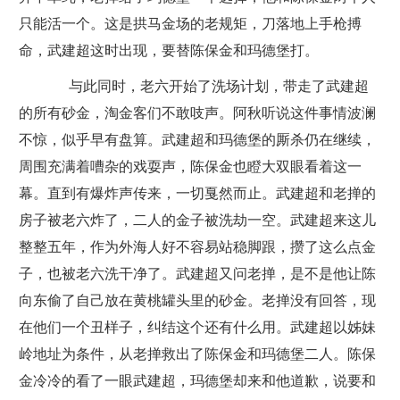
只能活一个。这是拱马金场的老规矩，刀落地上手枪搏
命，武建超这时出现，要替陈保金和玛德堡打。
与此同时，老六开始了洗场计划，带走了武建超
的所有砂金，淘金客们不敢吱声。阿秋听说这件事情波澜
不惊，似乎早有盘算。武建超和玛德堡的厮杀仍在继续，
周围充满着嘈杂的戏耍声，陈保金也瞪大双眼看着这一
幕。直到有爆炸声传来，一切戛然而止。武建超和老掸的
房子被老六炸了，二人的金子被洗劫一空。武建超来这儿
整整五年，作为外海人好不容易站稳脚跟，攒了这么点金
子，也被老六洗干净了。武建超又问老掸，是不是他让陈
向东偷了自己放在黄桃罐头里的砂金。老掸没有回答，现
在他们一个丑样子，纠结这个还有什么用。武建超以姊妹
岭地址为条件，从老掸救出了陈保金和玛德堡二人。陈保
金冷冷的看了一眼武建超，玛德堡却来和他道歉，说要和