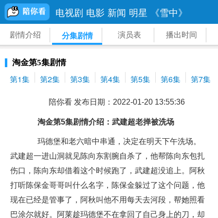
电视剧
电影
新闻
明星
《雪中》
剧情介绍
演员表
播出时间
分集剧情
淘金第5集剧情
第1集
第2集
第3集
第4集
第5集
第6集
第7集
陪你看 发布日期：2022-01-20 13:55:36
淘金第5集剧情介绍：武建超老掸被洗场
玛德堡和老六暗中串通，决定在明天下午洗场。
武建超一进山洞就见陈向东割腕自杀了，他帮陈向东包扎
伤口，陈向东却借着这个时候跑了，武建超没追上。阿秋
打听陈保金哥哥叫什么名字，陈保金躲过了这个问题，他
现在已经是管事了，阿秋叫他不用每天去河段，帮她照看
巴涂尔就好。阿莱趁玛德堡不在拿回了自己身上的刀，却