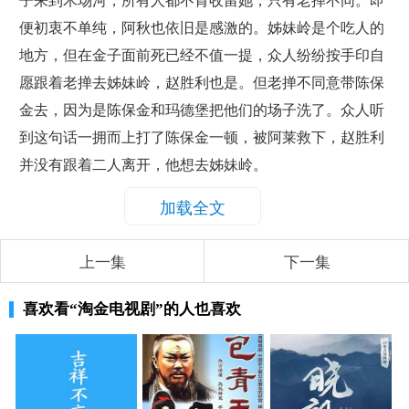
子来到木场河，所有人都不肯收留她，只有老掸不同。即
便初衷不单纯，阿秋也依旧是感激的。姊妹岭是个吃人的
地方，但在金子面前死已经不值一提，众人纷纷按手印自
愿跟着老掸去姊妹岭，赵胜利也是。但老掸不同意带陈保
金去，因为是陈保金和玛德堡把他们的场子洗了。众人听
到这句话一拥而上打了陈保金一顿，被阿莱救下，赵胜利
并没有跟着二人离开，他想去姊妹岭。
加载全文
上一集
下一集
喜欢看
“淘金电视剧”
的人也喜欢