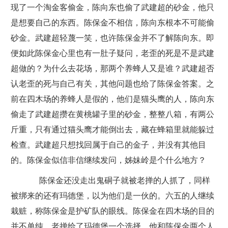
现了一个淘金客偷金，陈向东也偷了武建超的砂金，他只
是想要自己的东西。陈保金不相信，陈向东根本不可能偷
砂金。武建超轻蔑一笑，也许陈保金并不了解陈向东。即
便如此陈保金心里也有一肚子疑问，老歪的死是不是武建
超做的？为什么去花场，那两个养蜂人又是谁？武建超否
认老歪的死与自己有关，其他问题也给了陈保金答案。之
前在四木场的养蜂人是假的，他们是猫头鹰的人，陈向东
偷走了武建超攒在黄桃罐子里的砂金，整整八箱，有两公
斤重，只有通过猫头鹰才能倒出去，藏在蜂箱里就能躲过
检查。武建超只想找回属于自己的金子，并没有其他目
的。陈保金似信非信继续发问，姊妹岭是个什么地方？
陈保金还没走出鬼硐子就被老掸的人抓了，同样
被绑来的还有玛德堡，以为他们是一伙的。六五的人继续
栽赃，称陈保金是护矿队的眼线。陈保金在四木场的目的
并不单纯，老掸给了玛德堡一个选择，他和陈保金两个人