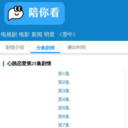
电视剧
电影
新闻
明星
《雪中》
剧情介绍
播出时间
分集剧情
心跳恋爱第25集剧情
第1集
第2集
第3集
第4集
第5集
第6集
第7集