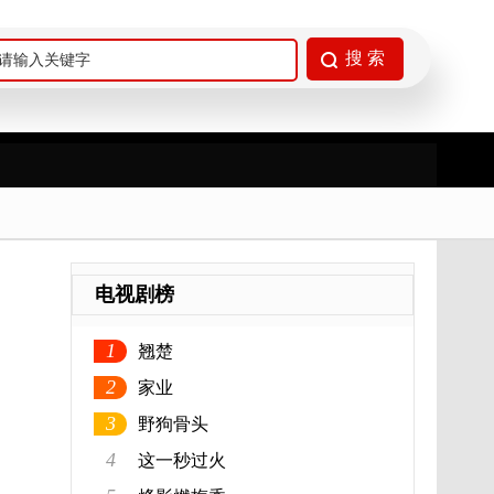
电视剧榜
1
翘楚
2
家业
3
野狗骨头
4
这一秒过火