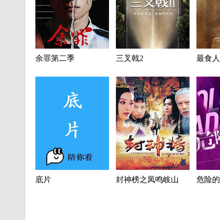
余罪第二季
三叉戟2
最食人
底片
封神榜之凤鸣岐山
危险的