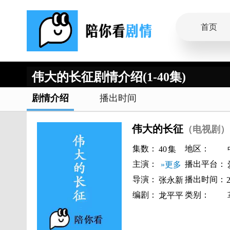
首页
伟大的长征剧情介绍(1-40集)
剧情介绍
播出时间
伟大的长征
（电视剧）
集数：
地区：
40
集
主演：
播出平台：
»更多
导演：
播出时间：
张永新
编剧：
类别：
龙平平