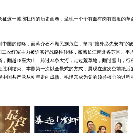
长征这一波澜壮阔的历史画卷，呈现一个个有血有肉有温度的革
了对中国的侵略，而蒋介石不顾民族危亡，坚持“攘外必先安内”的
中国工农红军主力被迫实行战略性转移，撤离长江南北各苏区。平
省，翻越18座大山，跨过24条大河，走过荒草地，翻过雪山，行
军长征胜利结束。本剧第一次以全景式的方式，展现在这次空前绝后
现中国共产党从幼年走向成熟、毛泽东成为党的领导核心的过程