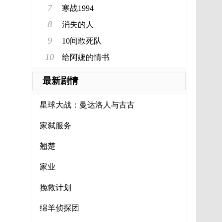
7
寒战1994
8
消失的人
9
10间敢死队
10
给阿嬷的情书
最新剧情
星球大战：曼达洛人与古古
家弑服务
翘楚
家业
挽救计划
绵羊侦探团