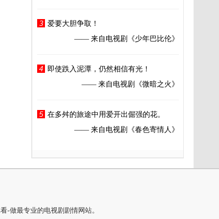
3
爱要大胆争取！
—— 来自电视剧
《少年巴比伦》
4
即使跌入泥潭，仍然相信有光！
—— 来自电视剧
《微暗之火》
5
在多舛的旅途中用爱开出倔强的花。
—— 来自电视剧
《春色寄情人》
你看-做最专业的电视剧剧情网站。