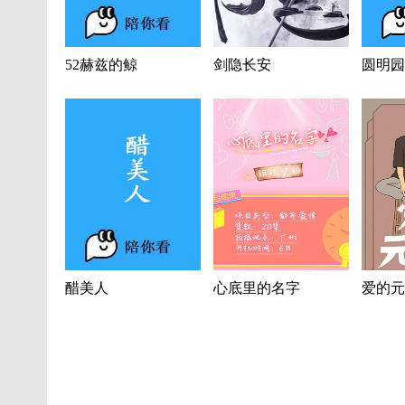
52赫兹的鲸
剑隐长安
圆明园
醋美人
心底里的名字
爱的元