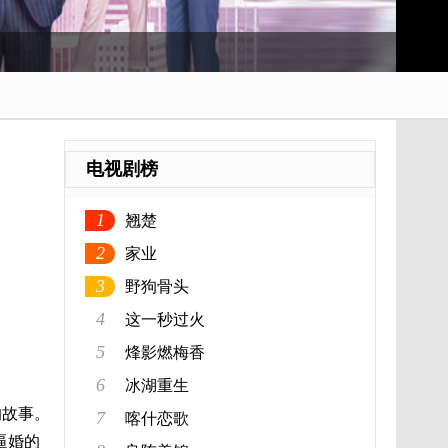
电视剧榜
1
翘楚
2
家业
3
野狗骨头
4
这一秒过火
5
烽影燃梅香
6
冰湖重生
的故事。
7
喀什恋歌
逼婚的