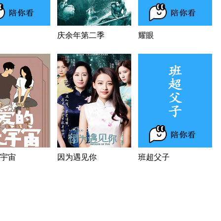
庆余年第二季
耀眼
宇宙
因为遇见你
班超父子