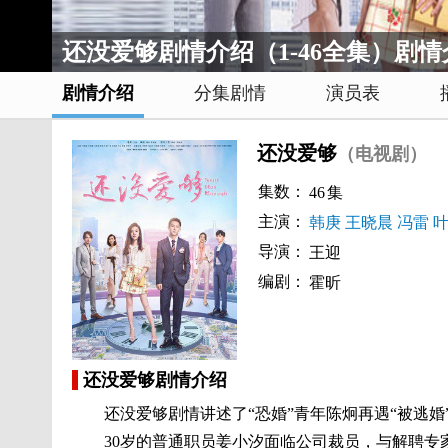
还没爱够剧情介绍（1-46全集）剧情
剧情介绍
分集剧情
演员表
还没爱够
（电视剧）
集数：
46
集
主演：
韩庚
王晓晨
冯雷
导演：
王迎
编剧：
霍昕
还没爱够剧情介绍
还没爱够剧情讲述了“恐婚”青年陈炯再遇“被逃婚”
30岁的普通职员姜小汐面临公司裁员，与解聘专家