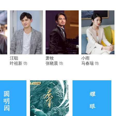
汪聪
萧牧
小雨
叶祖新
饰
张晓晨
饰
马春瑞
饰