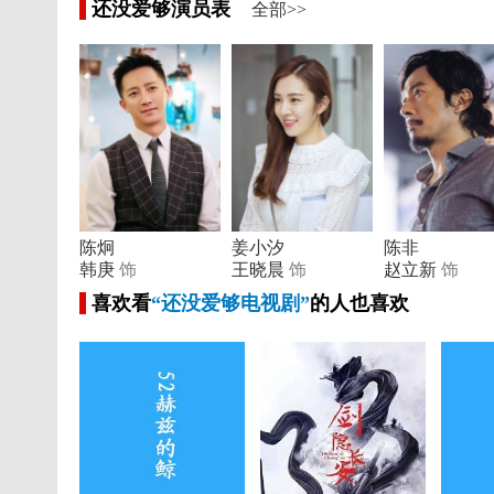
还没爱够演员表
全部>>
陈炯
姜小汐
陈非
韩庚
饰
王晓晨
饰
赵立新
饰
喜欢看
“还没爱够电视剧”
的人也喜欢