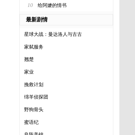
10
给阿嬷的情书
最新剧情
星球大战：曼达洛人与古古
家弑服务
翘楚
家业
挽救计划
绵羊侦探团
野狗骨头
蜜语纪
良陈美锦