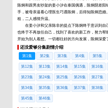
陈炯和跟男友吵架的姜小汐在泰国偶遇，陈炯阴差阳
手，被母亲逼看心理医生巧遇陈炯，后得知陈炯恐婚
租，二人感情升温。
在姜小汐和父亲陈非的提点下陈炯终于意识到自己
也终于不再放任自己，找到了喜欢的新工作，努力帮
开始为别人着想。一切都往好的方向发展，陈炯深爱
还没爱够分集剧情介绍
第1集
第2集
第3集
第4集
第5集
第12集
第13集
第14集
第15集
第16集
第23集
第24集
第25集
第26集
第27集
第34集
第35集
第36集
第37集
第38集
第45集
第46集