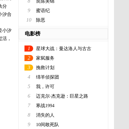
8
良陈美锦
轨分
9
蜜语纪
小汐合
10
除恶
姜小汐
电影榜
过活，
1
星球大战：曼达洛人与古古
2
家弑服务
3
挽救计划
4
绵羊侦探团
5
我，许可
6
迈克尔·杰克逊：巨星之路
7
寒战1994
8
消失的人
9
10间敢死队