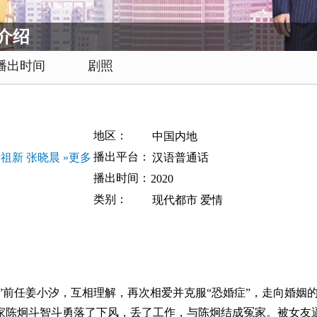
介绍
播出时间
剧照
地区：
中国内地
播出平台：
叶祖新
张晓晨
»更多
汉语普通话
播出时间：
2020
类别：
现代都市
爱情
前任姜小汐，互相理解，再次相爱并克服“恐婚症”，走向婚姻
陈炯斗智斗勇落了下风，丢了工作，与陈炯结成冤家。被女友