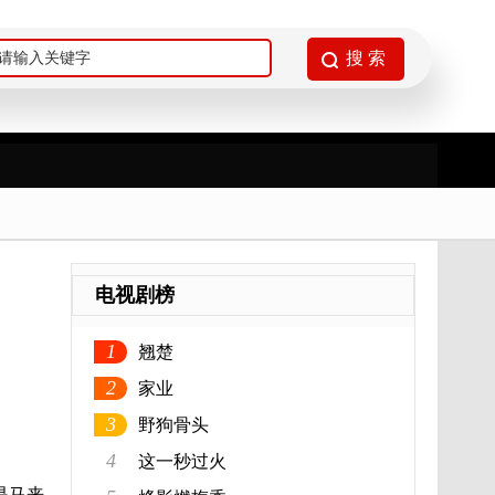
电视剧榜
1
翘楚
2
家业
3
野狗骨头
4
这一秒过火
是马来