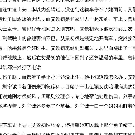
鲤连忙追上去，本以为会错过，没想到这辆车停在了她面前，艾
错过了回酒店的大巴，而艾景初是和家里人一起来的。车上，曾
女士发卡。曾鲤好奇地问是女朋友吗，艾景初表示他没有女朋友
，副驾驶上的曾鲤害怕不已。艾景初很是淡定地开着车，突然接
想，他果然是个好医生。艾景初来到副驾那边，从里面翻出了一
机帮他戴上，然后在艾景初的催促下回到了还算温暖的车里。曾
以给邓浩然打了电话。
划伤了腿，血都流了半个小时还没止住，他不知道该怎么办，艾
。刘宇诚带着腿伤来到急诊科，目睹了一出伍颖女侠治理病患的
还说她刚才很威风，伍颖则没理会，专心地帮他处理伤口。刘宇
疼就捏着，刘宇诚还多要了个草莓。刘宇诚一口一个姐姐地盯着
好下车走上去，艾景初怕她冷，还提醒她可以戴上那个兔子帽子
像个好奇宝宝一样问了伍颖不少问题才走。曾鲤和艾景初在雪地