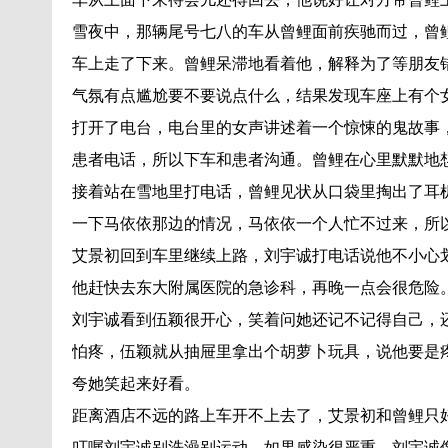
雪夜中，那辆尾号七八的车从曾鲤面前疾驰而过，曾
车上走了下来。曾鲤呆滞地看着他，解释为了等朋友
气氛有点尴尬要不要说点什么，结果发现车座上有个
打开了电台，电台里的女声讲述着一个惊悚的鬼故事
患者电话，所以下车和患者沟通。曾鲤在心里默默地
接着站在雪地里打电话，曾鲤见状从口袋里掏出了耳
一下马依依那边的情况，马依依一个人忙不过来，所
艾景初回到车里继续上路，刘宇诚打电话说他不小心
他赶快去东大附属医院的急诊科，再晚一点会很危险
刘宇诚看到伍颖很开心，笑着问她还记不记得自己，
怕疼，伍颖就从抽屉里拿出个胡萝卜玩具，说他要是
夸她笑起来好看。
距离酒店不远的路上车开不上去了，艾景初和曾鲤只
叮嘱刘宇诚别洗澡别运动，如果感染很严重，刘宇诚