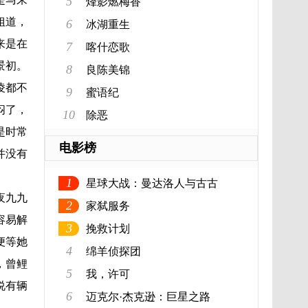
5
烽影燃梅香
姐道，
6
冰湖重生
来是在
7
喀什恋歌
景初。
8
良陈美锦
凌都不
9
蜜语纪
闷了，
10
除恶
是时常
电影榜
并没有
1
星球大战：曼达洛人与古古
夜九九
2
家弑服务
容易解
3
挽救计划
便等她
4
绵羊侦探团
，曾鲤
5
我，许可
说有辆
6
迈克尔·杰克逊：巨星之路