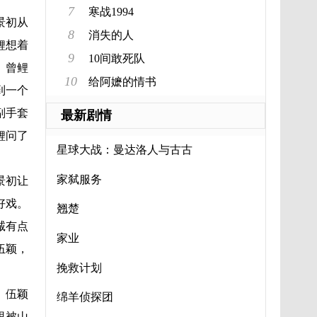
7
寒战1994
景初从
8
消失的人
鲤想着
9
10间敢死队
。曾鲤
10
给阿嬷的情书
到一个
副手套
最新剧情
鲤问了
星球大战：曼达洛人与古古
家弑服务
景初让
好戏。
翘楚
诚有点
家业
伍颖，
挽救计划
。伍颖
绵羊侦探团
里被山