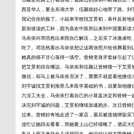
西亚华人，要去东湖大学，伍颖就好心地带了路。刘
我记住你的脸了。小姑来学校找艾景初，条件反射地
新加坡读的工科，因为喜欢中医所以来到中国重新读
马依依叫邓浩然出来陪自己解压，之后买了冰激凌吃
吃了。邓浩然看出马依依想让这两张照片给张腾看到
她真的很不甘心落得一场空。曾鲤变身牙套妹引起了
把艾景初挂在嘴边。马依依和伍颖让曾鲤搜一下艾景
微信，却马上被马依依否决了，窦窦不就是看他微信
刘宇诚找艾景初推荐几本医学基础的书，说要加他微
六没工夫去，马依依打着自己的小算盘决定和曾鲤一
决完刘宇诚的问题，艾景初继续加速跑步。次日曾鲤
过来。曾鲤好奇地走进了一家店，最后被道德绑架买
连忙让她回去看看，而她要上山已经很晚了，酒店大
车从上面下来待会儿还得回去，他说好让对方带曾鲤