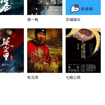
第一枪
京城烟火
朱元璋
七根心简