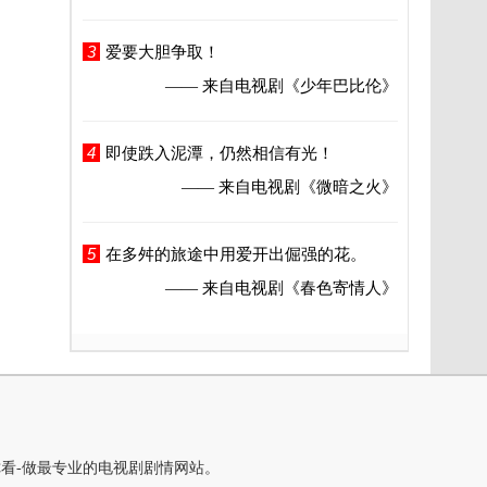
3
爱要大胆争取！
—— 来自电视剧
《少年巴比伦》
4
即使跌入泥潭，仍然相信有光！
—— 来自电视剧
《微暗之火》
5
在多舛的旅途中用爱开出倔强的花。
—— 来自电视剧
《春色寄情人》
你看-做最专业的电视剧剧情网站。