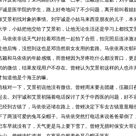
宇诚是医学院的学生，路上好奇地问了不少问题，离开前叫着姐
催艾景初找对象的事情。刘宇诚是小姑马来西亚朋友的儿子，本
大学，小姑把他交给了艾景初，让他无论生活还是学习上都找艾
，马依依非说天气好拉着邓浩然一起拍了合照，拍完照后连冰激
让他后悔，没想到这也是邓浩然前女友用的套路。马依依再次郁
伍颖和马依依的年龄感慨，而曾鲤因为牙疼吃什么都没胃口，更
初的微信，结果发现用户不存在。曾鲤认为艾景初这样的人也许
才知道他是个海王的嘛。
信核对一下，艾景初说他没有微信。曾鲤周末要去团建，伍颖日
起去。刘宇诚和艾景初隔着电话探讨了关于中西医的问题，好不
已经到古镇了，马依依还堵在路上，曾鲤决定下车去古镇逛逛顺
下了两顶可爱的兔耳朵帽子。马依依突然打电话来说爸爸晕倒了
巴车早就没有了，天气更是马上要下雪了。曾鲤无措时保安大哥
上山，曾鲤连忙道谢，在寒风中戴着兔耳朵帽子等车。