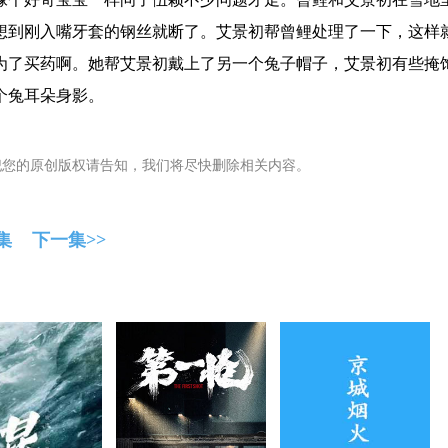
想到刚入嘴牙套的钢丝就断了。艾景初帮曾鲤处理了一下，这样
为了买药啊。她帮艾景初戴上了另一个兔子帽子，艾景初有些掩
个兔耳朵身影。
犯您的原创版权请告知，我们将尽快删除相关内容。
集
下一集>>