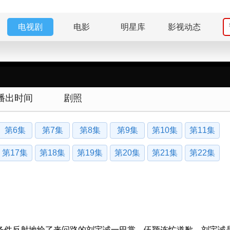
电视剧
电影
明星库
影视动态
播出时间
剧照
第6集
第7集
第8集
第9集
第10集
第11集
第17集
第18集
第19集
第20集
第21集
第22集
条件反射地给了来问路的刘宇诚一巴掌。伍颖连忙道歉，刘宇诚