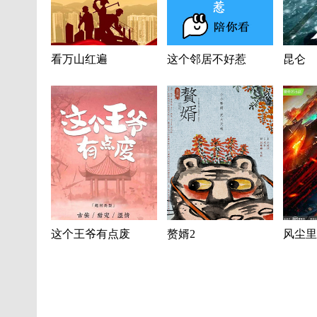
看万山红遍
这个邻居不好惹
昆仑
这个王爷有点废
赘婿2
风尘里