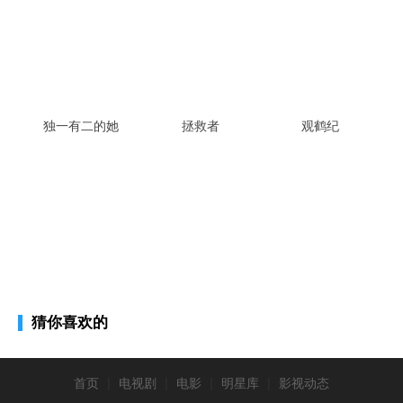
独一有二的她
拯救者
观鹤纪
猜你喜欢的
首页
|
电视剧
|
电影
|
明星库
|
影视动态