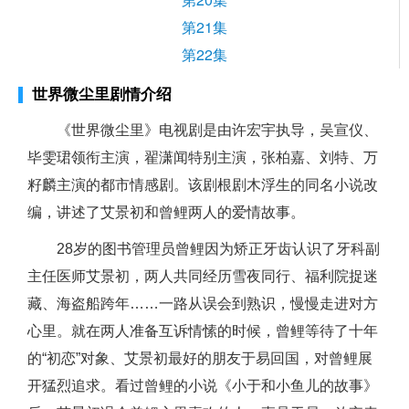
第21集
第22集
世界微尘里剧情介绍
《世界微尘里》电视剧是由许宏宇执导，吴宣仪、
毕雯珺领衔主演，翟潇闻特别主演，张柏嘉、刘特、万
籽麟主演的都市情感剧。该剧根剧木浮生的同名小说改
编，讲述了艾景初和曾鲤两人的爱情故事。
28岁的图书管理员曾鲤因为矫正牙齿认识了牙科副
主任医师艾景初，两人共同经历雪夜同行、福利院捉迷
藏、海盗船跨年……一路从误会到熟识，慢慢走进对方
心里。就在两人准备互诉情愫的时候，曾鲤等待了十年
的“初恋”对象、艾景初最好的朋友于易回国，对曾鲤展
开猛烈追求。看过曾鲤的小说《小于和小鱼儿的故事》