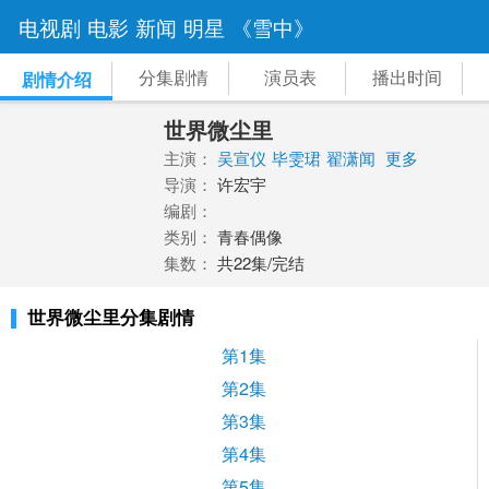
电视剧
电影
新闻
明星
《雪中》
分集剧情
演员表
播出时间
剧情介绍
世界微尘里
主演：
吴宣仪
毕雯珺
翟潇闻
更多
导演：
许宏宇
编剧：
类别：
青春偶像
集数：
共22集/完结
世界微尘里分集剧情
第1集
第2集
第3集
第4集
第5集