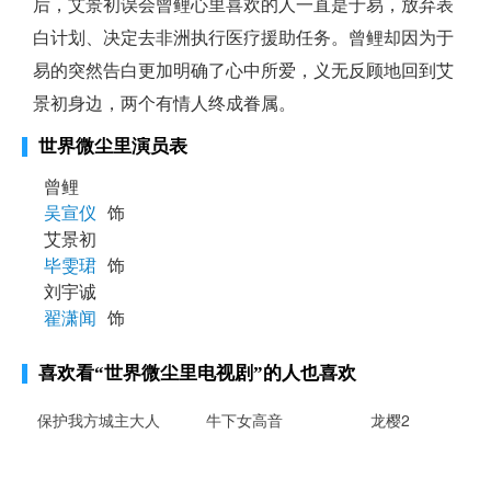
后，艾景初误会曾鲤心里喜欢的人一直是于易，放弃表
白计划、决定去非洲执行医疗援助任务。曾鲤却因为于
易的突然告白更加明确了心中所爱，义无反顾地回到艾
景初身边，两个有情人终成眷属。
世界微尘里演员表
曾鲤
吴宣仪
饰
艾景初
毕雯珺
饰
刘宇诚
翟潇闻
饰
喜欢看
“世界微尘里电视剧”
的人也喜欢
保护我方城主大人
牛下女高音
龙樱2