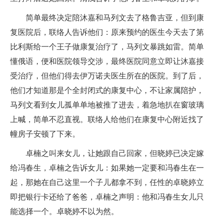
简单最终决定陪沐嘉和马列文去了格鲁吉亚，但到康
复医院后，联络人告诉他们：原来预约的医生今天去了第
比利斯给一个王子做康复治疗了，马列文暴跳如雷。简单
懂俄语，便和医院领导交涉，最终医院同意立即让沐嘉接
受治疗，但他们得去伊万诺夫医生所在的医院。到了后，
他们才知道那是个全封闭式的康复中心，不让家属陪护，
马列文看到女儿孤单单地被推了进去，着急地扒在窗玻璃
上喊，简单不忍直视。联络人给他们在康复中心附近找了
幢房子安顿了下来。
卓楠之叫来女儿，让她跟自己回家，但晓婷已决定嫁
给冯春生，卓楠之告诉女儿：如果她一定要和冯春生在一
起，那她在自己这里一个子儿都拿不到，任性的卓晓婷立
即把银行卡还给了爸爸，卓楠之声明：他和冯春生女儿只
能选择一个。卓晓婷不以为然。