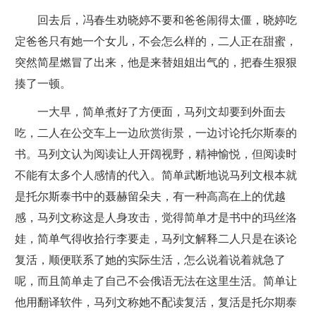
回去后，冯春生劝晓婷不要和爸爸闹得太僵，晓婷吃
定爸爸只有她一个女儿，不会怎么样的，二人正在甜蜜，
突然简星燃冒了出来，他是来替姐姐出气的，把春生狠狠
揍了一顿。
一大早，简单煮好了方便面，马列文却要到外面去
吃，二人在公交车上一边欣赏街景，一边讨论托尔斯泰的
书。马列文认为阅读让人开阔视野，精神愉悦，但阅读时
不能有太多个人感情的代入。简单武断地说马列文根本就
是托尔斯泰书中的聂赫留朵夫，有一种高高在上的优越
感，马列文称这是人身攻击，觉得简单才是书中的玛丝洛
娃，简单气得收拾行李要走，马列文解释二人只是在谈论
复活，顺便联系了她的实际生活，怎么说着说着就急了
呢，而且简单走了自己不会俄语无法在这里生活。简单让
他用翻译软件，马列文称她不配读复活，复活是托尔期泰