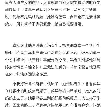
最有人道主义的作品，人道就是当别人需要帮助的时候要
施以援手，简单要求马列文给自己道歉。马列文真诚地
说：简单不是玛丝洛娃，她没有堕落，自己也不是聂赫留
朵夫，所以简单不需要复活，是自己需要复活。
卓楠之让助理叫来了冯春生，指责他堂堂一个博士生
毕业，不靠真本事专走歪门斜道让人看不起，还不如他一
个初中毕业生从开搅拌车能走到今天，冯春生辩解他和晓
婷的感情是卓楠之认知里无法理解的，卓楠之警告他远离
晓婷，能滚多远就滚多远。
卓晓婷准备和冯春生领证了，她告诉春生：爸爸妈妈
在她很小的时候就离婚了，妈妈带着自己单过，她八岁时
妈妈去世了。她带冯春生到妈妈墓前祭奠后二人去办了手
续。回家的路上，冯春生欢快地用自行车带着晓婷，问她