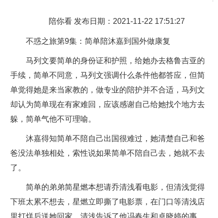
陪你看 发布日期：2021-11-22 17:51:27
不惑之旅第9集：简单陪沐嘉到国外做康复
马列文要简单的身份证和护照，给她办去格鲁吉亚的
手续，简单不同意，马列文强调什么条件他都答应，但简
单觉得她是来当家教的，做专业的陪护并不合适，马列文
却认为简单现在有家难回，应该感谢自己给她找个地方去
躲，简单气他不可理喻。
沐嘉得知简单不陪自己出国很难过，她清楚自己和爸
爸没法单独相处，索性说如果简单不陪自己去，她就不去
了。
简单的弟弟简星燃本想请乔清浅看电影，但清浅觉得
下班太累不想去，星燃立即撕了电影票，在门口等清浅店
里打烊后送她回家。清浅告诉了他冯春生和卓晓婷的事。