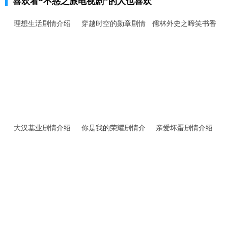
喜欢看
“不惑之旅电视剧”
的人也喜欢
理想生活剧情介绍
穿越时空的勋章剧情
儒林外史之啼笑书香
介绍
剧情介绍
大汉基业剧情介绍
你是我的荣耀剧情介
亲爱坏蛋剧情介绍
绍