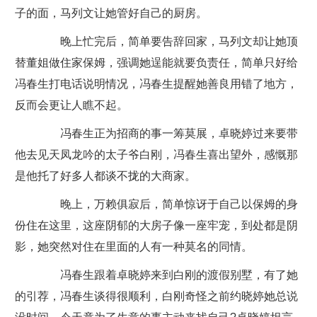
子的面，马列文让她管好自己的厨房。
晚上忙完后，简单要告辞回家，马列文却让她顶
替董姐做住家保姆，强调她逞能就要负责任，简单只好给
冯春生打电话说明情况，冯春生提醒她善良用错了地方，
反而会更让人瞧不起。
冯春生正为招商的事一筹莫展，卓晓婷过来要带
他去见天凤龙吟的太子爷白刚，冯春生喜出望外，感慨那
是他托了好多人都谈不拢的大商家。
晚上，万赖俱寂后，简单惊讶于自己以保姆的身
份住在这里，这座阴郁的大房子像一座牢宠，到处都是阴
影，她突然对住在里面的人有一种莫名的同情。
冯春生跟着卓晓婷来到白刚的渡假别墅，有了她
的引荐，冯春生谈得很顺利，白刚奇怪之前约晓婷她总说