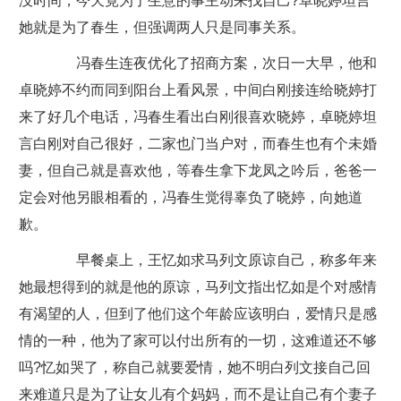
没时间，今天竟为了生意的事主动来找自己?卓晓婷坦言
她就是为了春生，但强调两人只是同事关系。
冯春生连夜优化了招商方案，次日一大早，他和
卓晓婷不约而同到阳台上看风景，中间白刚接连给晓婷打
来了好几个电话，冯春生看出白刚很喜欢晓婷，卓晓婷坦
言白刚对自己很好，二家也门当户对，而春生也有个未婚
妻，但自己就是喜欢他，等春生拿下龙凤之吟后，爸爸一
定会对他另眼相看的，冯春生觉得辜负了晓婷，向她道
歉。
早餐桌上，王忆如求马列文原谅自己，称多年来
她最想得到的就是他的原谅，马列文指出忆如是个对感情
有渴望的人，但到了他们这个年龄应该明白，爱情只是感
情的一种，他为了家可以付出所有的一切，这难道还不够
吗?忆如哭了，称自己就要爱情，她不明白列文接自己回
来难道只是为了让女儿有个妈妈，而不是让自己有个妻子