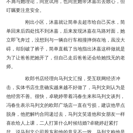
不屑与她理论，同意试用，也同意她带沐嘉出去散心，但
叮嘱要注意安全。
刚出小区，沐嘉就让简单去超市给自己买水，简
单回来后四处找不到沐嘉，后来发现沐嘉在马路对面，她
立即飞奔过，没想到与一辆自行车相撞摔倒在地，虽没大
碍，却刮破了裤子，简单直截了当地指出沐嘉这样做就是
为了让爸爸把她开了，但自己走后爸爸还会给她找无的老
师。
欧郎书店经理向马列文汇报，受互联网经济冲
击，实体书店生意确实越来越不好做了，马列文则认为是
他经营不善。很快，卓晓婷带着冯春生来和马列文谈判，
冯春生表示马列文的欧郎广场店一直在亏损，建议他早点
脱身，他把解约合同递过去，马列文笑道他和女朋友一样
喜欢给人上课，二人打算什么时候结婚?卓晓婷赶紧打
岔，说马列文公司股东和他的意见不一致，马列文称他是