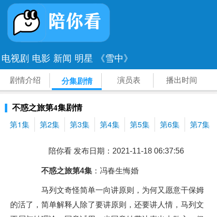
电视剧
电影
新闻
明星
《雪中》
剧情介绍
演员表
播出时间
分集剧情
不惑之旅第4集剧情
第1集
第2集
第3集
第4集
第5集
第6集
第7集
陪你看 发布日期：2021-11-18 06:37:56
不惑之旅第4集
：冯春生悔婚
马列文奇怪简单一向讲原则，为何又愿意干保姆
的活了，简单解释人除了要讲原则，还要讲人情，马列文