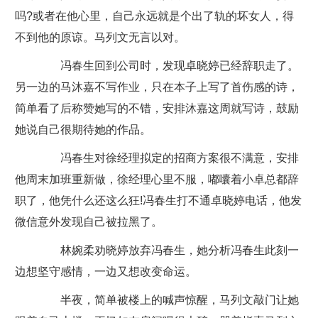
吗?或者在他心里，自己永远就是个出了轨的坏女人，得
不到他的原谅。马列文无言以对。
冯春生回到公司时，发现卓晓婷已经辞职走了。
另一边的马沐嘉不写作业，只在本子上写了首伤感的诗，
简单看了后称赞她写的不错，安排沐嘉这周就写诗，鼓励
她说自己很期待她的作品。
冯春生对徐经理拟定的招商方案很不满意，安排
他周末加班重新做，徐经理心里不服，嘟囔着小卓总都辞
职了，他凭什么还这么狂!冯春生打不通卓晓婷电话，他发
微信意外发现自己被拉黑了。
林婉柔劝晓婷放弃冯春生，她分析冯春生此刻一
边想坚守感情，一边又想改变命运。
半夜，简单被楼上的喊声惊醒，马列文敲门让她