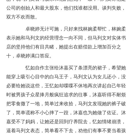
公司的创始人和最大股东，他们找谁都没用。谈判失败，
双方不欢而散。
卓晓婷无计可施，只好来找林婉柔帮忙，林婉柔
表示她和马列文的经营理念一向不同，但马列文对实体书
店的坚持他们有目共睹，她提出在赔偿款上增加百分之
十，卓晓婷满口答应。
忆如自作主张给沐嘉买了条漂亮的裙子，希望她
能穿上吸引心目中的白马王子，马列文认为女儿还小，没
必要给她说这些，王忆如却喋喋不休地再次讲起自己年轻
时被男孩子众星捧月般疯狂追求的往事，沐嘉听得不耐烦
把零食撒了一地，简单过来收拾，马列文发现她的裤子破
了，简单谎称不小心摔了一跤，沐嘉也为她做了佐证。沐
嘉受不了妈妈，让她还是回到疗养院去，忆如情绪崩溃，
逼着马列文表态，简单看不下去，劝他们有事不要当着孩