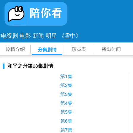
电视剧
电影
新闻
明星
《雪中》
剧情介绍
演员表
播出时间
分集剧情
和平之舟第18集剧情
第1集
第2集
第3集
第4集
第5集
第6集
第7集