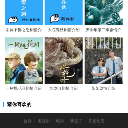
谢你不娶之恩剧情介
大院春秋剧情介绍
庆余年第二季剧情介
绍
绍
一树桃花开剧情介绍
水龙吟剧情介绍
某某剧情介绍
猜你喜欢的
首页
|
电视剧
|
电影
|
明星库
|
影视动态