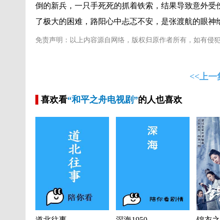
倒的新兵，一只手死死的抓着铁索，结果导致意外受
了极大的困难，路阳心中忐忑不安，是张渡航的眼神
免责声明：以上内容源自网络，版权归原作者所有，如有侵
<<上一
喜欢看
“和平之舟电视剧”
的人也喜欢
道北往事
深海1950
锦衣之