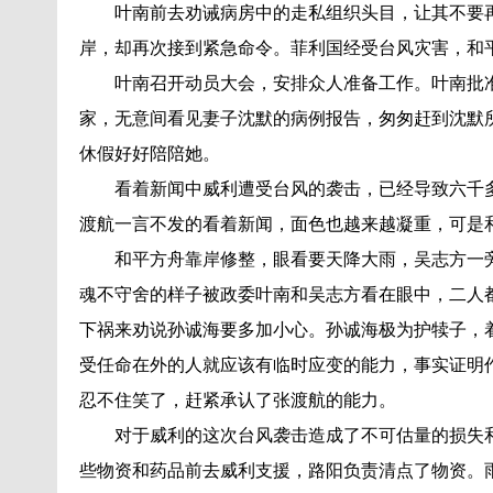
叶南前去劝诫病房中的走私组织头目，让其不要再
岸，却再次接到紧急命令。菲利国经受台风灾害，和
叶南召开动员大会，安排众人准备工作。叶南批准
家，无意间看见妻子沈默的病例报告，匆匆赶到沈默
休假好好陪陪她。
看着新闻中威利遭受台风的袭击，已经导致六千多
渡航一言不发的看着新闻，面色也越来越凝重，可是
和平方舟靠岸修整，眼看要天降大雨，吴志方一旁
魂不守舍的样子被政委叶南和吴志方看在眼中，二人
下祸来劝说孙诚海要多加小心。孙诚海极为护犊子，
受任命在外的人就应该有临时应变的能力，事实证明
忍不住笑了，赶紧承认了张渡航的能力。
对于威利的这次台风袭击造成了不可估量的损失和
些物资和药品前去威利支援，路阳负责清点了物资。