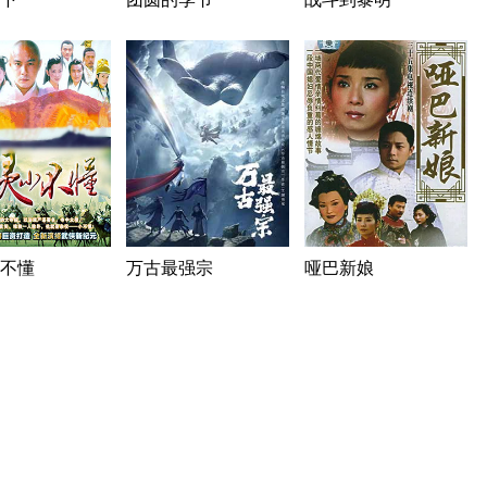
不懂
万古最强宗
哑巴新娘