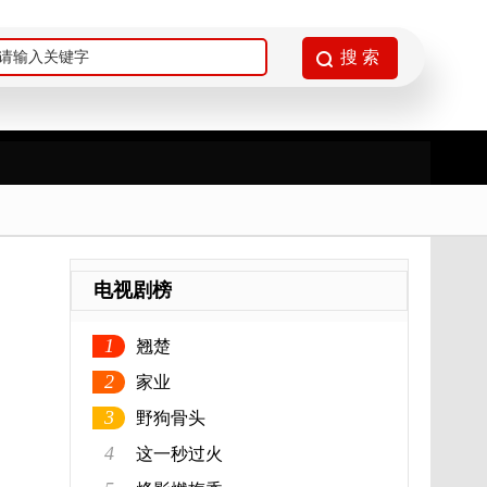
电视剧榜
1
翘楚
2
家业
3
野狗骨头
4
这一秒过火