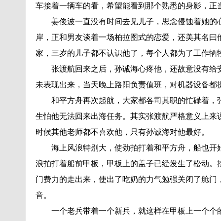
车接着一辆车的看，希望能看到那个熟悉的身影，正
姜俊波一直没有时间去见儿子，思念侵蚀着她的心
岸，正和男友谈着一场柏拉图式的恋爱，还美其名曰
家，三岁的儿子都不认识他了，每个人都为了工作牺
张渡航回来之后，孙诚海心疼他，还故意没有给安
未表现出来，当天晚上路阳负责值班，对机器设备都
和平方舟再次起航，大家都各司其职的忙碌着，张
生怕他无法回来出海任务。其实张渡航严格意义上来
时候其他老师都不喜欢他，只有孙诚海对他最好。
海上风浪特别大，使劲拍打着和平方舟，船也开始
浪拍打着船前甲板，甲板上的盖子已经发生了松动。
门费力的走出来，使出了吃奶的力气勉强关闭了舱门
音。
一个老兵带着一个新兵，就这样在甲板上一个个的