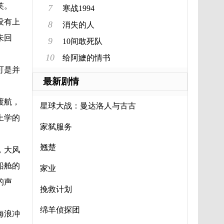
笑。
7
寒战1994
没有上
8
消失的人
未回
9
10间敢死队
10
给阿嬷的情书
可是并
最新剧情
渡航，
星球大战：曼达洛人与古古
上学的
家弑服务
翘楚
，大风
船舱的
家业
的声
挽救计划
绵羊侦探团
海浪冲