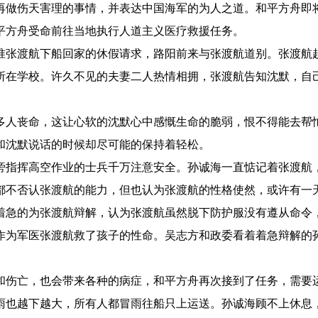
做伤天害理的事情，并表达中国海军的为人之道。和平方舟即
平方舟受命前往当地执行人道主义医疗救援任务。
张渡航下船回家的休假请求，路阳前来与张渡航道别。张渡航
所在学校。许久不见的夫妻二人热情相拥，张渡航告知沈默，自
人丧命，这让心软的沈默心中感慨生命的脆弱，恨不得能去帮
和沈默说话的时候却尽可能的保持着轻松。
指挥高空作业的士兵千万注意安全。孙诚海一直惦记着张渡航
都不否认张渡航的能力，但也认为张渡航的性格使然，或许有一
着急的为张渡航辩解，认为张渡航虽然脱下防护服没有遵从命令
作为军医张渡航救了孩子的性命。吴志方和政委看着着急辩解的
伤亡，也会带来各种的病症，和平方舟再次接到了任务，需要
雨也越下越大，所有人都冒雨往船只上运送。孙诚海顾不上休息