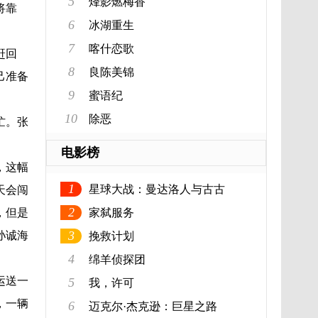
5
烽影燃梅香
将靠
6
冰湖重生
7
喀什恋歌
赶回
8
良陈美锦
己准备
9
蜜语纪
10
除恶
忙。张
电影榜
，这幅
1
星球大战：曼达洛人与古古
天会闯
2
，但是
家弑服务
3
孙诚海
挽救计划
4
绵羊侦探团
运送一
5
我，许可
，一辆
6
迈克尔·杰克逊：巨星之路