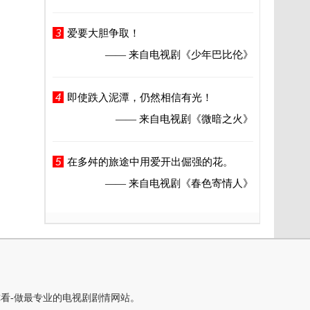
3
爱要大胆争取！
—— 来自电视剧
《少年巴比伦》
4
即使跌入泥潭，仍然相信有光！
—— 来自电视剧
《微暗之火》
5
在多舛的旅途中用爱开出倔强的花。
—— 来自电视剧
《春色寄情人》
你看-做最专业的电视剧剧情网站。