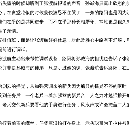
当失望的时候却听到了张渡航报道的声音，孙诚海展露出欣慰的
，在食堂吃饭的时候姜俊波忍不住哭了，一旁的路阳也是因为
他们在乎的是共同进步，而不在乎那种长相厮守。常胜更是很久
牲了亲情。
排值班，而是让张渡航好好休息，对此常胜心中略有不舒服，
提前进行调试。
渡航主动出来帮忙调试设备，路阳将孙诚海的担忧也告诉了张
说并非是孙诚海的徒弟，只是听过他的课。张渡航告诉路阳，在
剧烈的摇晃，从加强营调来的新兵因为船只的摇晃不停的呕吐
接到任务后，一个老兵带着加强营的新兵合二人之力才勉强推开
，老兵交代新兵要看他的手势进行任务，风浪声或许会掩盖二人
拧着前盖的螺丝，任凭巨浪拍打在身上，老兵聪哥为了拉住被