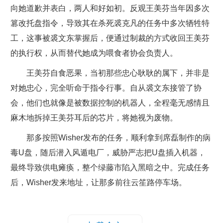
向她道歉并表白，两人和好如初。反观王美芬当年因多次
篡改托盘指令，导致其在杀死裘克凡的任务中多次牺牲特
工，这事被裘文东掌握后，便通过制裁的方式收回王美芬
的执行权，从而替代她成为喂食者协会负责人。
王美芬自食恶果，当初那些忠心耿耿的属下，并非是
对她忠心，完全听命于指令行事。自从裘文东接管了协
会，他们也就像是被数据控制的机器人，全程毫无感情且
麻木地拆掉王美芬耳后的芯片，将她视为废物。
那多按照Wisher发布的任务，顺利拿到席磊制作的病
毒U盘，随后潜入风遁电厂，威胁严志把U盘插入机器，
最终导致供电瘫痪，整个绿藤市陷入黑暗之中。完成任务
后，Wisher发来地址，让那多前往云笙路停车场。