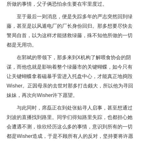
所做的事情，父子俩恐怕余生要在牢里度过。
至于最后一则消息，便是失踪多年的严志突然回到绿
藤，甚至是以风遁电厂的厂长身份回归。那多想要尽快去
警局自首，以为这样才能拯救绿藤，殊不知他所做的一切
都是无用功。
在郭斌的带领下，那多来到X机构了解喂食协会的阴
谋，而他也就是影响着整个绿藤市的关键蝴蝶，如今只有
让关键蝴蝶拿着磁暴手雷进入托盘中心，才能真正地捣毁
Wisher。正因母亲的去世对那多打击颇大，所以他为寻回
妹妹，再次向Wisher许下愿望。
与此同时，席磊正在到处张贴寻人启事，甚至想通过
刘波的直播找到路里。同学们得知路里失踪，也都担心她
会遭遇不测，徐欣经历这么多的事情，意识到所有的一切
都是Wisher造成，于是不顾所有人的反对，坚持要将许愿