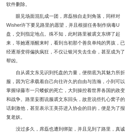
软件删除。
眼见场面混乱成一团，席磊独自走到角落，同样对
Wisher许下要见路里的愿望，并且根据任务制作病毒U
盘，交到指定地点。殊不知，此时路里被裘文东绑了起
来，等她逐渐醒来时，看到当初那个善良单纯的男孩，已
经逐渐变得偏执疯狂，不仅让银河失去生命，甚至成为了
帮凶。
自从裘文东见识到托盘的力量，便彻底为其魅力所折
服，因为它承载着自己向往许久的自由与浩瀚，小到可以
掌握绿藤市一只蝼蚁的死亡，大到操控着世界各国的政变
和战争。路里妄图说服裘文东回头，故意说些扎心窝子的
话刺激他，甚至表示王美芬进入协会的目的，便是为了报
复老妖。
没过多久，席磊也遭到绑架，并且见到了路里，真诚