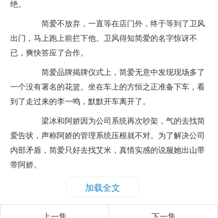
绝。
简爱不放弃，一直等在店门外，终于等到了卫风
出门，马上跑上前拦下他。卫风得知简爱的名字惊讶不
已，爽快答应了合作。
简爱品牌揭牌仪式上，简爱无意中发现现场多了
一个没有署名的花篮。坐在车上的方恒之正准备下车，看
到了走过来的李一鸣，默默开车离开了。
梁冰和阿娇因为公司系统再次吵架，气的去找简
爱告状，声称阿娇的管理系统压根就不对。为了解决公司
内部矛盾，简爱只好去找艾米，真情实感的说服她出山带
带阿娇。
加载全文
上一集
下一集