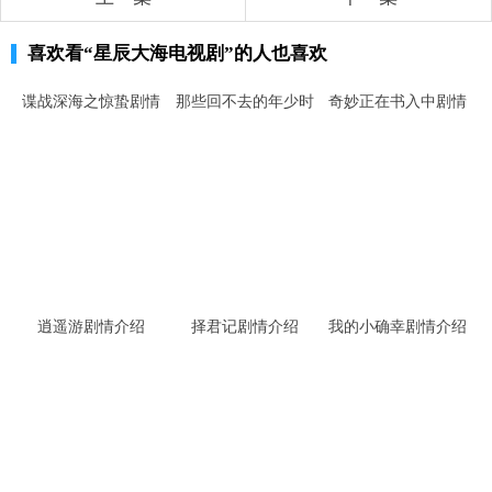
喜欢看
“星辰大海电视剧”
的人也喜欢
谍战深海之惊蛰剧情
那些回不去的年少时
奇妙正在书入中剧情
介绍
光剧情介绍
介绍
逍遥游剧情介绍
择君记剧情介绍
我的小确幸剧情介绍