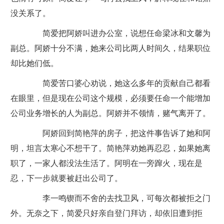
没关系了。
简爱把阿娇叫进办公室，说想任命梁冰和文馨为
副总。阿娇十分不满，她来公司比两人时间久，结果职位
却比她们低。
简爱苦口婆心劝说，她这么多年的贡献自己都看
在眼里，但是现在公司这个规模，必须要任命一个能增加
公司业务增长的人为副总。阿娇并不领情，赌气离开了。
阿娇回到简艳萍的房子，把这件事告诉了她和阿
明，坦言太寒心不想干了。简艳萍劝她再忍忍，如果她离
职了，一家人都没法生活了。阿明在一旁蹿火，现在是
忍，下一步就要被赶出公司了。
李一鸣锲而不舍的去找卫风，可每次都被拒之门
外。无奈之下，简爱只好亲自登门拜访，却依旧遭到拒