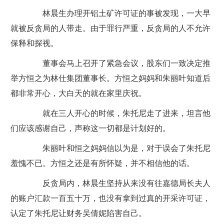
林晨生办理开铝土矿许可证的事被发现，一大早
就被反贪局的人带走。由于罪行严重，反贪局的人不允许
保释和探视。
董事会马上召开了紧急会议，股东们一致决定推
举方恒之为林仕集团董事长。方恒之妈妈和朱丽叶知道后
都非常开心，大白天的就在家里庆祝。
就在三人开心的时候，朱托尼走了进来，坦言他
们应该感谢自己，声称这一切都是计划好的。
朱丽叶和恒之妈妈信以为是，对于误会了朱托尼
羞愧不已。方恒之还是有所怀疑，并不相信他的话。
反贪局内，林晨生坚持从来没有往嘉德局长夫人
的账户汇款一百五十万，也没有拿到过真的开采许可证，
认定了朱托尼让财务吴倩妮陷害自己。