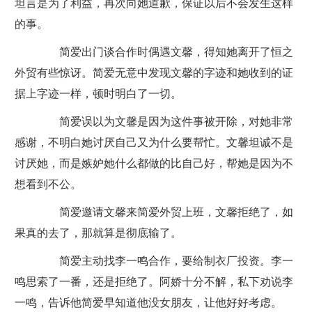
坦言是为了利益，再次向她道歉，保证以后不会发生这样
的事。
简爱出门谈合作时偶遇文馨，得知她离开了恒之
外贸有些惊讶。简爱无意中发现文馨的字迹和她收到的证
据上字迹一样，顿时明白了一切。
简爱误以为文馨是因为这件事被开除，对她非常
感谢，不明白她讨厌自己又为什么要帮忙。文馨坦诚不是
讨厌她，而是嫉妒她什么都做的比自己好，帮她是因为不
想看到不公。
简爱邀请文馨来简爱外贸上班，文馨拒绝了，如
果真的去了，那就算是彻底输了。
简爱主动找李一鸣合作，要给制衣厂投资。李一
鸣思索了一番，还是拒绝了。阿娇十分不解，私下劝说李
一鸣，告诉他简爱早知道他没女朋友，让他好好考虑。