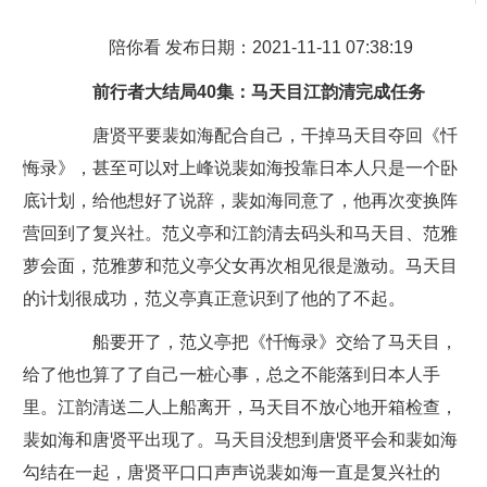
陪你看 发布日期：2021-11-11 07:38:19
前行者大结局40集：马天目江韵清完成任务
唐贤平要裴如海配合自己，干掉马天目夺回《忏
悔录》，甚至可以对上峰说裴如海投靠日本人只是一个卧
底计划，给他想好了说辞，裴如海同意了，他再次变换阵
营回到了复兴社。范义亭和江韵清去码头和马天目、范雅
萝会面，范雅萝和范义亭父女再次相见很是激动。马天目
的计划很成功，范义亭真正意识到了他的了不起。
船要开了，范义亭把《忏悔录》交给了马天目，
给了他也算了了自己一桩心事，总之不能落到日本人手
里。江韵清送二人上船离开，马天目不放心地开箱检查，
裴如海和唐贤平出现了。马天目没想到唐贤平会和裴如海
勾结在一起，唐贤平口口声声说裴如海一直是复兴社的