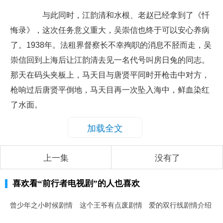
与此同时，江韵清和水根、老赵已经拿到了《忏
悔录》，这次任务意义重大，吴崇信也终于可以安心养病
了。1938年。法租界督察长不幸殉职的消息不胫而走，吴
崇信回到上海后让江韵清去见一名代号叫房日兔的同志。
那天在码头夹板上，马天目与唐贤平同时开枪击中对方，
枪响过后唐贤平倒地，马天目再一次坠入海中，鲜血染红
了水面。
加载全文
上一集
没有了
喜欢看
“前行者电视剧”
的人也喜欢
曾少年之小时候剧情
这个王爷有点废剧情
爱的双行线剧情介绍
介绍
介绍