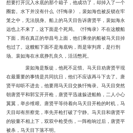
想要打开沉入水底的那个箱子，他成功了，却掉入了一个
圈套。水下并没有什么《忏悔录》，裴如海也被反锁在牢
笼之中，无法脱身。船上的马天目告诉唐贤平，裴如海永
远也上不来了，这下面是个死局。《忏悔录》不在这艘船
下面，而在真正的华昌号上面，他们乘坐的船被马天目掉
包过了。这艘船下面不是海底钩，而是审判席，是行刑
场。裴如海在水底挣扎良久，活活憋死。
裴如海是叛徒，他死不足惜。马天目劝唐贤平现
在最重要的事情是共同抗日，他们不应该再斗下去了。唐
贤平却听不进去，他要用马天目交换忏悔录。马天目突然
朝唐贤平和郭宝开开枪，唐贤平迅速躲进船舱，二人小心
翼翼，举步维艰。唐贤平等待着向马天目开枪的时机，马
天目却有所察觉，率先开枪打破了宁静。马天目和唐贤平
的较量不相上下，双双中枪受伤，一阵枪响过后，唐贤平
被杀，马天目下落不明。