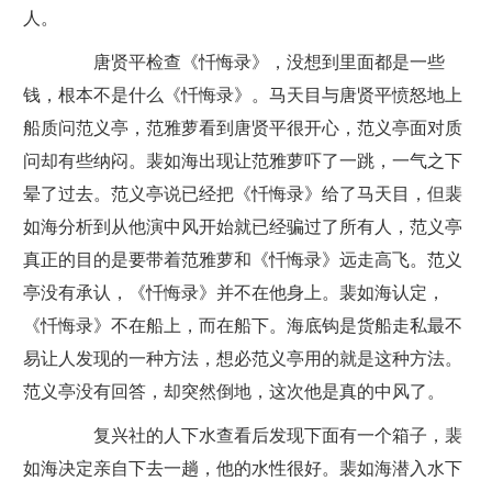
人。
唐贤平检查《忏悔录》，没想到里面都是一些
钱，根本不是什么《忏悔录》。马天目与唐贤平愤怒地上
船质问范义亭，范雅萝看到唐贤平很开心，范义亭面对质
问却有些纳闷。裴如海出现让范雅萝吓了一跳，一气之下
晕了过去。范义亭说已经把《忏悔录》给了马天目，但裴
如海分析到从他演中风开始就已经骗过了所有人，范义亭
真正的目的是要带着范雅萝和《忏悔录》远走高飞。范义
亭没有承认，《忏悔录》并不在他身上。裴如海认定，
《忏悔录》不在船上，而在船下。海底钩是货船走私最不
易让人发现的一种方法，想必范义亭用的就是这种方法。
范义亭没有回答，却突然倒地，这次他是真的中风了。
复兴社的人下水查看后发现下面有一个箱子，裴
如海决定亲自下去一趟，他的水性很好。裴如海潜入水下