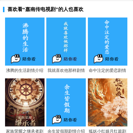
韩同心听从高妙容的主意，前去阻拦，引得太皇
喜欢看
“嘉南传电视剧”
的人也喜欢
太后不满。
朝廷尊重民心所向，宣布往后不再议迁都一事。
沸腾的生活剧情介绍
我就喜欢他那样剧情
命中注定的爱恋剧情
介绍
介绍
家族荣耀之继承者剧
余生皆假期剧情介绍
狐妖小红娘月红篇剧