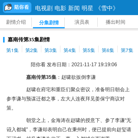
电视剧
电影
新闻
明星
《雪中》
剧情介绍
演员表
播出时间
分集剧情
嘉南传第35集剧情
第1集
第2集
第3集
第4集
第5集
第6集
第7集
陪你看 发布日期：2021-11-17 19:19:06
嘉南传第35集
：赵啸欲扳倒李谦
赵啸在府宅和重臣们聚众密议，准备明日朝会上
参李谦与预谋迁都之事，左大人连夜拜见姜保宁商议对
策。
朝堂之上，金海涛在赵啸的授意下、参了李谦“无
诏入都城”，李谦却表明自己在秉州时，便已提前向赵玺请