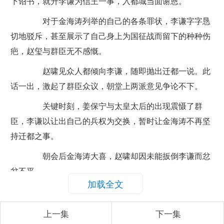
下诏书，就升李谦为信王一事，入都城当面谢恩。
对于金海涛列举的自己的各条罪状，李谦字字恳
切地驳斥，甚至展示了自己身上为国征战而留下的种种伤
疤，赵玺与群臣无不感慨。
赵啸见众人都倾向李谦，随即抛出迁都一说。此
话一出，激起了群臣众议，朝堂上两派意见争论不下。
关键时刻，姜保宁与太皇太后的出现震慑了群
臣，李谦以让出自己的兵权为交换，暂时让金海涛不再坚
持迁都之事。
朝会后金海涛大喜，赵啸却因未能扳倒李谦而忿
忿不平。
加载全文
为让赵啸及群臣彻底断掉迁都的念头，太皇太后
带姜保宁前去先帝陵寝哭陵，带动了万千子民一同前往。
上一集
下一集