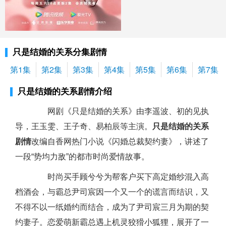
只是结婚的关系分集剧情
第1集
第2集
第3集
第4集
第5集
第6集
第7集
只是结婚的关系剧情介绍
网剧《只是结婚的关系》由李遥波、初的见执
导，王玉雯、王子奇、易柏辰等主演。
只是结婚的关系
剧情
改编自香网热门小说《闪婚总裁契约妻》，讲述了
一段“势均力敌”的都市时尚爱情故事。
时尚买手顾兮兮为帮客户买下高定婚纱混入高
档酒会，与霸总尹司宸因一个又一个的谎言而结识，又
不得不以一纸婚约而结合，成为了尹司宸三月为期的契
约妻子。恋爱萌新霸总遇上机灵狡猾小狐狸，展开了一