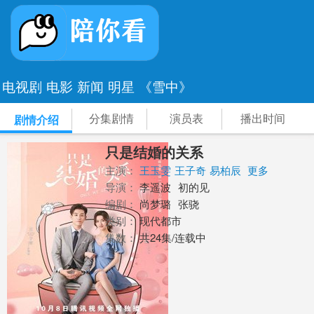
电视剧
电影
新闻
明星
《雪中》
分集剧情
演员表
播出时间
剧情介绍
只是结婚的关系
主演：
王玉雯
王子奇
易柏辰
更多
导演：
李遥波
初的见
编剧：
尚梦璐
张骁
类别：
现代都市
集数：
共24集/连载中