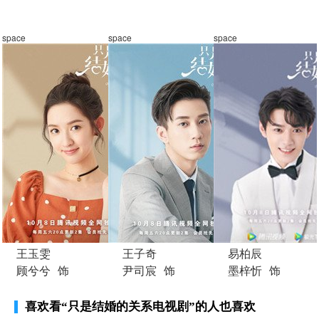
space
space
space
王玉雯
王子奇
易柏辰
顾兮兮
饰
尹司宸
饰
墨梓忻
饰
喜欢看
“只是结婚的关系电视剧”
的人也喜欢