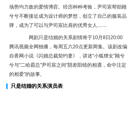
场势均力敌的爱情博弈。经历种种考验，尹司宸帮助顾
兮兮不断接近成为设计师的梦想，创立了自己的服装品
牌，成为了可以与尹司宸比肩的优秀女人……
网剧只是结婚的关系剧情将于10月8日20:00
腾讯视频全网独播，每周五六20点更新两集。该剧改编
自香网小说《闪婚总裁契约妻》，讲述“小狐狸女”顾兮
兮与“二哈霸总”尹司宸之间“阴差阳错的相遇，命中注定
的相爱”的故事。
只是结婚的关系演员表