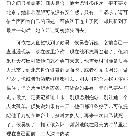
们之间只是需要时间去磨合，他考虑过很多次，要不要支
北京，她非常理解可依没有安全感，只有一个请求，请可
依当面回答自己的问题。可依终于连上了网，却只听到了
最后一句话，她立即让司机掉头回去。
可依在大鱼缸找到了候昊，候昊告诉她：之前自己一
直逃避现实，躲在这里疗伤，现在他不想再逃避了。但如
果昨天答应可依他们就不会有未来，他需要时间准备后再
去北京，到北京也许做微商卖面膜，或者在互联网公司做
码农，也或者做酒吧驻唱都可以，刚去可能会去找可依那
借住，但会承包所有家务。可依说如果有一天自己要往前
走，候昊一定要记着追上来，别顾虑别抱怨，别让她一个
人太孤单。候昊说如果有一天，他们都准备好了…可依提
醒他千万别在舞台上，别叫太多人，再来一次自己就死
了。候昊笑了，拥可依入怀，谢谢她能在最美的时节里出
现在自己面前，二人深情热吻。