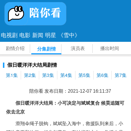
电视剧
电影
新闻
明星
《雪中》
剧情介绍
演员表
播出时间
分集剧情
假日暖洋洋大结局剧情
第1集
第2集
第3集
第4集
第5集
第6集
第7集
陪你看 发布日期：2021-12-07 16:11:37
假日暖洋洋大结局：小可决定与斌斌复合 候昊追随可
依去北京
滑翔伞绳子脱钩，斌斌坠入海中，救援队到来后，小