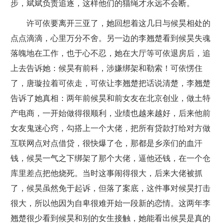
步，斌斌负责追逐，这样他们的猫绳才永远不会断。
许可依要离开三亚了，她回想着这几日与候昊相处的
点点滴滴，心里万分不舍。另一边的李翘楚看到候昊失魂
落魄地在工作，也于心不忍，她在大厅等可依退房后，追
上去告诉她：候昊有前科，涉嫌绑架和勒索！可依愣住
了，唐璇拉着可依走，可依让李翘楚把话说清楚，李翘楚
告诉了她真相：两年前候昊和前女友在北京创业，做土特
产电商，一开始做得很顺利，业绩也越来越好，后来他前
女友鬼迷心窍，勾搭上一个大佬，把所有贷款打给对方做
互联网点对点借贷，很快爆了仓，那都是乡亲们的血汗
钱，候昊一气之下绑架了那个大佬，逼他还钱，在一个仓
库里差点把他烧死。当时这事闹得很大，后来大佬被抓
了，候昊虽然免于起诉，但落了案底，这件事对候昊打击
很大，所以他因为自卑很难开始一段新的恋情。这两年李
翘楚很少看到候昊和别的女生接触，她能看出候昊是真的