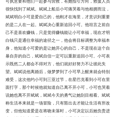
可执意要和他们一起参与营救，有她指引方向，救援人员
很快找到了斌斌。斌斌上船后小可痛哭着与他相拥而泣，
斌斌明白小可是爱自己的，他刚才在海里，才意识到重要
的是二人在一起。斌斌决心重新追回小可。他坦言之前自
己不是喜欢赚钱，只是觉得赚钱能让小可幸福，现在才明
白钱只是通往幸福的途径之一，他会将目标调整为幸福本
身，他知道小可爱的是让她开心的自己，不是现在这个自
暴自弃的自己，斌斌自信一定可以重新追回小可。小可表
示既然二人都会不得对方，他们就好好努力不让彼此失
望。斌斌说他离婚后，做梦梦到了小可早上醒来就会特别
难受，这次他约小可到三亚过节，在星巴克看到小可在里
面打字，那个时候他就知道自己离不开小可，小可也哭着
说她也离不开斌斌，斌斌今天的勇气让她刮目相看。斌斌
称生活本来就是一场冒险，只有豁出去才能让生活有所改
变，但他知道爱是在将吻未落时，小可决定以后她负责进