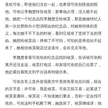
喜欢可依，即使他们没在一起，也希望可依别怪他别恨
他。可依让李翘楚转告候昊：那事他占理，没人瞧不起
他。她把一个纪念品托李翘楚交给候昊，那是她做经纪人
第一次拉赞助办小型演唱会的纪念品，对她有特殊的意
义，每次她干不下去的时候，看到它就有了坚持下去的理
由。她想给候昊说：摔倒了不可怕，可怕的是再也站不起
来了，她相信候昊能迈过这道坎，会在北京等他。
李翘楚拿着可依给的纪念品找到候昊，告诉他可依刚
离开还没走远，候昊打电话，却发现可依把自己拉黑了，
他赶紧拉着凯文到平台说有特级任务。
可依在车上意外发现夜空中竟然有星光在闪烁，组合
的文字是：许可依，我是候昊。可依又惊又喜，赶紧进了
候昊直播间，候昊说：不知道她们要走，否则一定会找可
依的，可依这时手机断了网，她急坏了。候昊继续讲：他