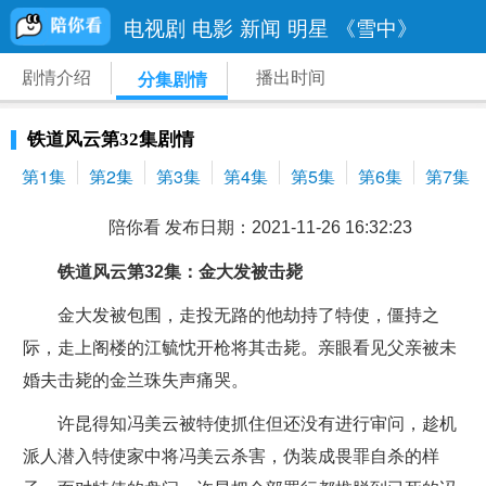
电视剧
电影
新闻
明星
《雪中》
剧情介绍
播出时间
分集剧情
铁道风云第32集剧情
第1集
第2集
第3集
第4集
第5集
第6集
第7集
陪你看 发布日期：2021-11-26 16:32:23
铁道风云第32集：金大发被击毙
金大发被包围，走投无路的他劫持了特使，僵持之
际，走上阁楼的江毓忱开枪将其击毙。亲眼看见父亲被未
婚夫击毙的金兰珠失声痛哭。
许昆得知冯美云被特使抓住但还没有进行审问，趁机
派人潜入特使家中将冯美云杀害，伪装成畏罪自杀的样