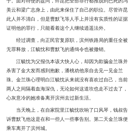
子。面对特使的盘问，许昆把全部罪行都推脱到已死的冯
美云和梁广志身上，由此来保住了自己的职位。尽管许昆
此人并不清白，但是曹默飞等人手上并没有实质性的证据
证明他的罪行，只能看着这个人继续逍遥法外。
经过调查，向正民官复原职，滨州铁路局的重任全被
无罪释放，江毓忱和曹默飞的通缉令也被撤销。
江毓忱为父报仇本该大快人心，却因为欺骗金兰珠并
杀害了金大发而感到抱歉，潘桃劝他亲自去见一见金兰
珠。金兰珠心理明白江毓忱从来就没有喜欢过自己，当前
两人之间隔着血海深仇，无论如何这道坎也走不过去了，
心灰意冷的她准备离开滨州去过新生活。
当天晚上，在自家院里江毓忱吹响了口风琴，钱叔告
诉曹默飞他这是在和一些人一些事告别。第二天金兰珠便
乘车离开了滨州城。