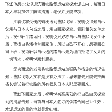
飞派他想办法混进滨西铁路货运站查探水泥去向，然而日
本人早就加强了防御措施，老侯并没能成功。
江毓忱将受伤的蟠桃送到曹默飞家，祝明悦得知自己
父亲与日本人勾当之后，亲自回家探查。看到相关文件之
后，祝邵轩半路返回，祝明悦只好称自己与曹默飞发生矛
盾，曹擅自将潘桃带回家住，所以自己不开心，想要回公
司上班，祝绍轩以自己选的路自己走为理由拒绝了女儿的
一切请求，祝明悦顺利脱身。
无功而返的老侯将铁路货运站加强防范措施的情况告
知，曹默飞等人实在是没有办法了，思来想去只能去找向
省长尝试着把铁路的所有权从日本人那里要回来。
曹默飞回家之后，祝明悦兴高采烈的把自己白天探查
到的消息告知，当前与日本人签订的铁路合同已经生效，
水泥运送的目的地就是北虹镇。