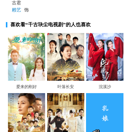
古君
赖艺
饰
喜欢看
“千古玦尘电视剧”
的人也喜欢
爱来的刚好
叶落长安
浣溪沙