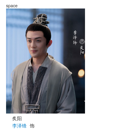
space
炙阳
李泽锋
饰