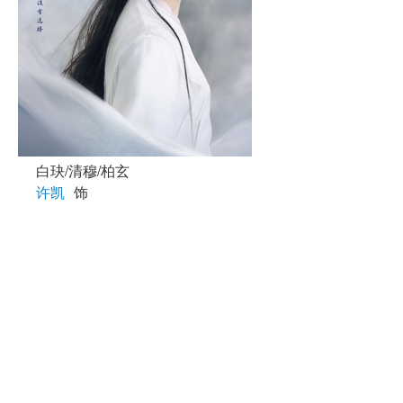
白玦/清穆/柏玄
许凯
饰