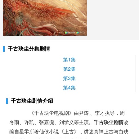
千古玦尘分集剧情
第1集
第2集
第3集
第4集
千古玦尘剧情介绍
《千古玦尘电视剧》由尹涛 、李才执导，周
冬雨、许凯、张嘉倪、刘学义等主演。
千古玦尘剧情
改
编自星零所著仙侠小说《上古》，讲述真神上古与白玦