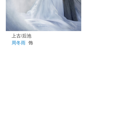
上古/后池
周冬雨
饰