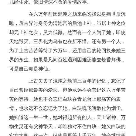
几经生死、依旧情深不负的爱情故事。
在六万年前因混沌之劫来临选择以身殉世后沉
睡，后古界时身份为清池宫的后池上神，虽居上神之位
却无上神之实，灵力低微。然而有一个人为了她，即使
天地毁灭、三界化为乌有也在所不惜。还有另一个人，
为了上古苦苦等待了六万年，还用自己的轮回换来她三
界的永生。如果是凡间百姓遇到困难还能去烧香拜佛，
可是自己却是神仙。
上古失去了混沌之劫前三百年的记忆，忘记了
自己曾经那最美的爱恋。但他永远不会忘记这六万年苦
苦的等待，她也不会忘记白玦在青龙台上那痛苦的表
情，也永远不会忘记为了她，白玦魂飞魄散化为烟尘。
她知道这一生一世，她对得起所有的人，天上诸神、万
物生灵还有父神擎天，却唯独对不住白玦，她欠白玦的
实在太多。这一次，纵使是再等上千万年，她会继续等