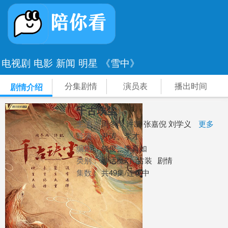
电视剧
电影
新闻
明星
《雪中》
分集剧情
演员表
播出时间
剧情介绍
千古玦尘
主演：
周冬雨 许凯 张嘉倪 刘学义
更多
导演：
尹涛、李才
编剧：
饶俊、李真如
类别：
神话魔幻
古装
剧情
集数：
共49集/连载中