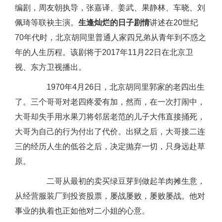
编剧，周友朝执导，张嘉译、姜武、果静林、车晓、刘
佩琦等联袂主演。
生逢灿烂的日子剧情
讲述在20世纪
70年代时，北京胡同里普通人家四兄弟从青年到不惑之
年的人生历程。该剧将于2017年11月22日在北京卫
视、东方卫视播出。
1970年4月26日，北京胡同里郭家的老四出生
了。三个哥哥对老四疼爱有加，然而，在一次打闹中，
大哥却失手用水果刀将邻居老范的儿子大伟直接捅死，
大哥为自己的行为付出了代价。出狱之后，大哥接二连
三的经历人生的低谷之后，决定抛弃一切，只身远赴草
原。
二哥从最初的卖买绿豆芽到做起羊肉摊生意，
从经营服装厂到投资股票，屡战屡败，屡败屡战。他对
事业的执着也正如他对二小姐的心意。