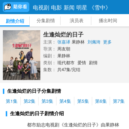
电视剧
电影
新闻
明星
《雪中》
分集剧情
演员表
播出时间
剧情介绍
生逢灿烂的日子
主演：
张嘉译
果静林
刘佩琦
更多
导演：
周友朝
编剧：
果静林
类别：
现代都市
爱情
剧情
集数：
共47集/完结
生逢灿烂的日子分集剧情
第1集
第2集
第3集
第4集
第5集
第6集
第7集
生逢灿烂的日子剧情介绍
都市励志电视剧《生逢灿烂的日子》由果静林