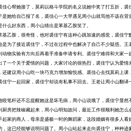
裘佳心帮她接了，莫莉以格斗学院的名义说她中奖了打五折，裘
于是她给自己报了名，裘佳心一大早遇见周小山就骂他不该在背
是什么好东西，周小山猜出是苯基乙胺笑了。
苯基乙胺，很奇怪，他对裘佳宁有这种心跳加速的感觉，裘佳宁
始是为了接近裘佳宁，不过在过程中也解决了自己不少疑惑。王
到动物实验有方向后再着手准备申请专利。裘佳宁难得和大家一
出了一个关于爱情的问题，大家讨论的很热烈，裘佳宁认为爱情
，还建议周小山吃一块巧克力增加愉悦感。裘佳心去找莫莉上课
裘佳宁一起回家，裘佳宁却说有私事不回去。王老让周小山翻译
。
她咬笔杆还不忘提醒她这是坏毛病，周小山说饿了，裘佳宁显然
到厨房把辣椒藏起来，周小山明知故问，最近工作很顺利她怎么
手起家的商人，母亲是盛极一时的舞蹈家，这段婚姻有很多人看
的，这已经能够说明问题了。周小山站起来走向裘佳宁，种种迹