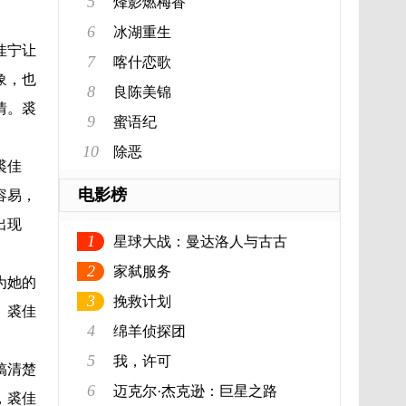
5
烽影燃梅香
6
冰湖重生
佳宁让
7
喀什恋歌
象，也
8
良陈美锦
情。裘
9
蜜语纪
10
除恶
裘佳
电影榜
容易，
出现
1
星球大战：曼达洛人与古古
2
家弑服务
为她的
3
挽救计划
。裘佳
4
绵羊侦探团
5
我，许可
搞清楚
6
迈克尔·杰克逊：巨星之路
，裘佳