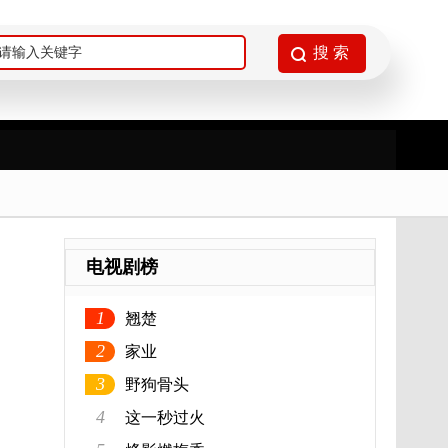
电视剧榜
1
翘楚
2
家业
3
野狗骨头
4
这一秒过火