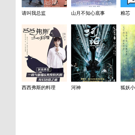
请叫我总监
山月不知心底事
粮芯
西西弗斯的料理
河神
狐妖小