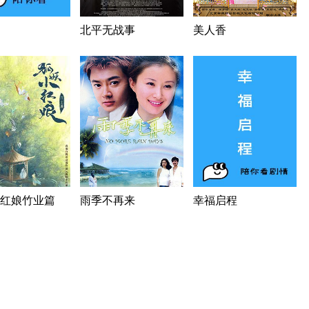
北平无战事
美人香
红娘竹业篇
雨季不再来
幸福启程