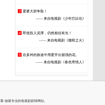
3
爱要大胆争取！
—— 来自电视剧
《少年巴比伦》
4
即使跌入泥潭，仍然相信有光！
—— 来自电视剧
《微暗之火》
5
在多舛的旅途中用爱开出倔强的花。
—— 来自电视剧
《春色寄情人》
你看-做最专业的电视剧剧情网站。