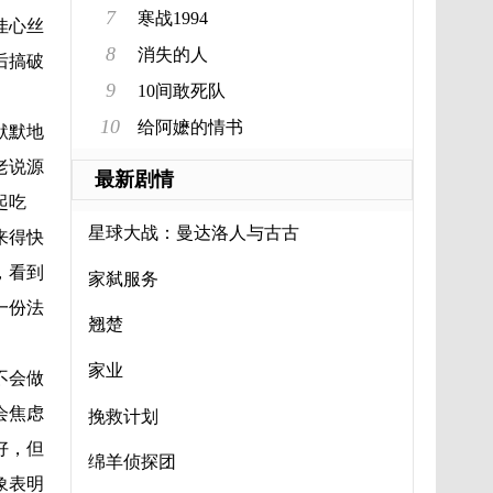
7
寒战1994
佳心丝
8
消失的人
后搞破
9
10间敢死队
10
给阿嬷的情书
默默地
老说源
最新剧情
起吃
星球大战：曼达洛人与古古
来得快
，看到
家弑服务
一份法
翘楚
家业
不会做
会焦虑
挽救计划
好，但
绵羊侦探团
象表明