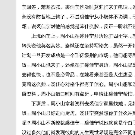
宁回答，苯基乙胺。裘佳宁洗澡时莫莉打来了电话，
毫没有防备地上钩了，不过裘佳宁从小肢体不协调，
坏，说裘佳宁对他的感觉是苯什么胺，反正一听就不
上班的车上，周小山在裘佳宁耳边说了四个字，
转头说他莫名其妙。秦斌还在坚持写论文，虽然一开
计划一旦开发成功是一个千亿级别的市场，他们想等
饭，周小山也来了，还坐在了裘佳宁身边。周小山提
去得也快，也不是必需品，在她看来甚至是人生废品
莫莉这么帅，裘佳心对格斗都有了信心。周小山想和
语资料，周小山借口时间有点赶，申请让裘佳宁帮忙
下班后，周小山拿着资料去裘佳宁家里找她，见
饭，周小山只好走向厨房。裘佳宁突然想你了什么冲
呢？周小山不断撩拨裘佳宁，裘佳宁说她爸爸是个白
没过多久他们就发现彼此的人生观世界观是完全不同