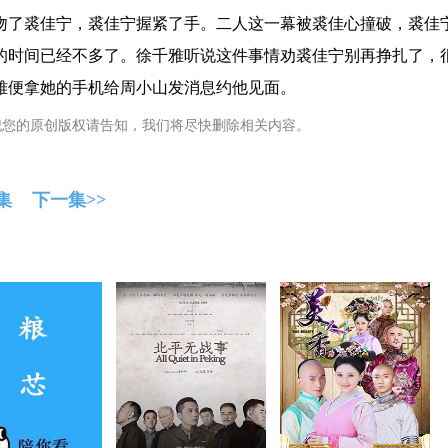
吻了裘佳宁，裘佳宁握紧了手。二人这一幕被裘佳心撞破，裘佳
的时间已经不多了。徐千雅听说这件事情劝裘佳宁别再挣扎了，
雅便拿她的手机给周小山发消息约他见面。
犯您的原创版权请告知，我们将尽快删除相关内容。
集
下一集>>