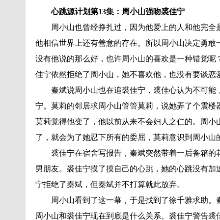
心跳源计划第13集：周小山强吻裘佳宁
周小山也曾经挣扎过，因为他爱上的人和他完全
他相信世界上还有善意的存在。所以周小山决定勇敢
没有他说的那么好，也许周小山的喜欢是一种错觉呢
佳宁依然拒绝了周小山，她不喜欢他，也没有要谈恋
秦斌说周小山也在追裘佳宁，裘佳心认为不可能
宁。莫莉的邻居求周小山管管莫莉，说她弄了个震楼
莫莉觉得他变了，他以前从来不会妇人之仁的。周小
了，就会为了她忍下所有的委屈，莫莉意识到周小山
裘佳宁在宿舍写报告，秦斌突然带着一后备箱的
男朋友。裘佳宁摸了摸自己的心跳，她的心跳没有加
宁拒绝了秦斌，但秦斌并不打算就此放弃。
周小山看到了这一幕，于是找到了徐千雅求助。
周小山和裘佳宁现在到底是什么关系。裘佳宁警告裘