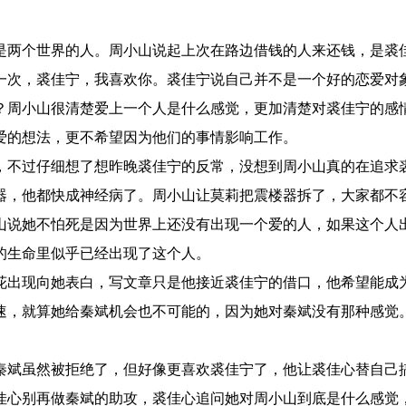
是两个世界的人。周小山说起上次在路边借钱的人来还钱，是裘
一次，裘佳宁，我喜欢你。裘佳宁说自己并不是一个好的恋爱对
？周小山很清楚爱上一个人是什么感觉，更加清楚对裘佳宁的感
爱的想法，更不希望因为他们的事情影响工作。
，不过仔细想了想昨晚裘佳宁的反常，没想到周小山真的在追求
器，他都快成神经病了。周小山让莫莉把震楼器拆了，大家都不
山说她不怕死是因为世界上还没有出现一个爱的人，如果这个人
的生命里似乎已经出现了这个人。
花出现向她表白，写文章只是他接近裘佳宁的借口，他希望能成
速，就算她给秦斌机会也不可能的，因为她对秦斌没有那种感觉
秦斌虽然被拒绝了，但好像更喜欢裘佳宁了，他让裘佳心替自己
佳心别再做秦斌的助攻，裘佳心追问她对周小山到底是什么感觉