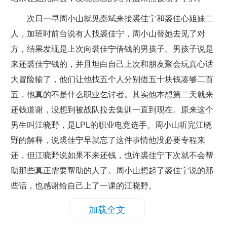
次日一早周小山就见秦斌来接裘佳宁和裘佳心姐妹二
人，加班时前台说有人找裘佳宁，周小山替她去见了对
方，结果发现是上次向裘佳宁借钱的男孩子。男孩子说是
来还裘佳宁钱的，并且坦白自己上次和朋友聚会玩真心话
大冒险输了，他们让他找五个人分别借五十块钱凑够二百
五，他真的不是什么职业乞讨者。其实他本想第二天就来
还钱道谢，没想到被战队拉去集训一直到现在。原来这个
男生叫江晓野，是LPL的职业电竞选手。周小山听完江晓
野的解释，说裘佳宁早就忘了这件事情他没必要专程来
还，但江晓野说如果不来还钱，也许裘佳宁下次就不会帮
助那些真正需要帮助的人了。周小山想起了裘佳宁说的那
些话，也感谢给自己上了一课的江晓野。
加载全文