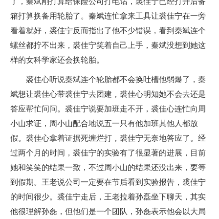
了，秦斌刚打算给保险公司打电话，裘佳宁已经打开后备
箱打算换备用轮胎了。秦斌连忙拿来工具让裘佳宁在一旁
看着就好，裘佳宁反而指出了他不少错误，看到秦斌连个
螺丝都拧不出来，裘佳宁笑着自己上手，秦斌没想到她这
样的女科学家还会换轮胎。
裘佳心听说秦斌连个轮胎都不会换吐槽他弱爆了，秦
斌想让裘佳心带裘佳宁去团建，裘佳心明知她不会去还是
答应帮忙问问。裘佳宁说要加班走不开，裘佳心连忙向周
小山求证，周小山配合地说五一只有他加班其他人都放
假。裘佳心拿着证据死缠烂打，裘佳宁无奈地答应了。经
过两个月的时间，裘佳宁的实验有了很显著的进展，目前
她和笑笑的结果一致，不过周小山的结果还没出来，要等
到假期。王老说公司一定要在节后看到实验报告，裘佳宁
的时间很少。裘佳宁走后，王老拉着孙磊坐下聊天，其实
他很理解孙磊，但他们是一个团队，孙磊表示他会以大局