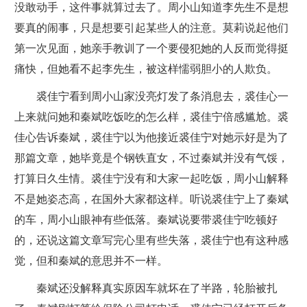
没敢动手，这件事就算过去了。周小山知道李先生不是想
要真的闹事，只是想要引起某些人的注意。莫莉说起他们
第一次见面，她亲手教训了一个要侵犯她的人反而觉得挺
痛快，但她看不起李先生，被这样懦弱胆小的人欺负。
裘佳宁看到周小山家没亮灯发了条消息去，裘佳心一
上来就问她和秦斌吃饭吃的怎么样，裘佳宁倍感尴尬。裘
佳心告诉秦斌，裘佳宁以为他接近裘佳宁对她示好是为了
那篇文章，她毕竟是个钢铁直女，不过秦斌并没有气馁，
打算日久生情。裘佳宁没有和大家一起吃饭，周小山解释
不是她姿态高，在国外大家都这样。听说裘佳宁上了秦斌
的车，周小山眼神有些低落。秦斌说要带裘佳宁吃顿好
的，还说这篇文章写完心里有些失落，裘佳宁也有这种感
觉，但和秦斌的意思并不一样。
秦斌还没解释真实原因车就坏在了半路，轮胎被扎