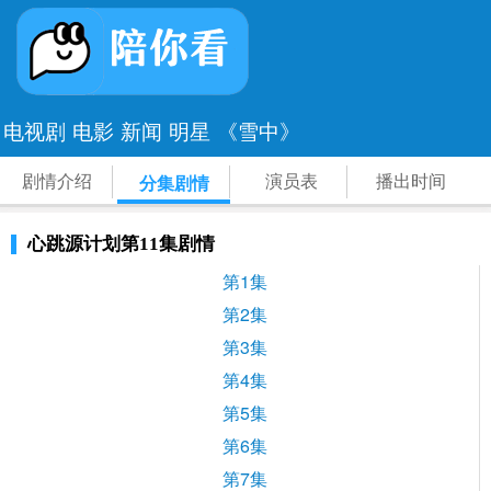
电视剧
电影
新闻
明星
《雪中》
剧情介绍
演员表
播出时间
分集剧情
心跳源计划第11集剧情
第1集
第2集
第3集
第4集
第5集
第6集
第7集