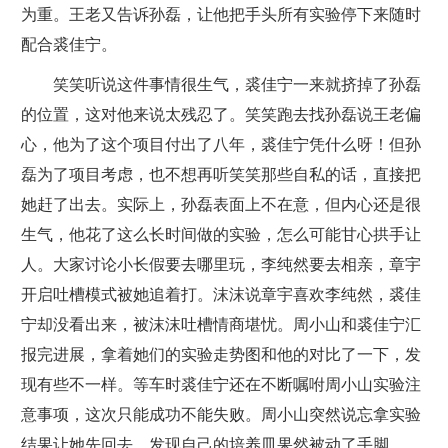
为重。王老又告诉孙磊，让他把手头所有实验停下来随时
配合裘佳宁。
笑笑听说这件事情很生气，裘佳宁一来就挤掉了孙磊
的位置，这对他来说太残忍了。笑笑跑去找孙磊说王老偏
心，他为了这个项目付出了八年，裘佳宁凭什么呀！但孙
磊为了项目考虑，也不想再听笑笑那些自私的话，直接把
她赶了出去。实际上，孙磊表面上不在意，但内心还是很
生气，他花了这么长时间做的实验，怎么可能甘心拱手让
人。大家讨论小长假要去哪里玩，李纯然要去相亲，章宇
开启吐槽模式被她追着打。沫沫说章宇喜欢李纯然，裘佳
宁却没看出来，被沫沫吐槽情商堪忧。周小山和裘佳宁汇
报完进展，拿着她们的实验走势图和他的对比了一下，发
现有些不一样。等车时裘佳宁还在不断嘱咐周小山实验注
意事项，这次只能成功不能失败。周小山突然说忘拿实验
结果让她先回去，发现自己的培养皿果然被动了手脚。