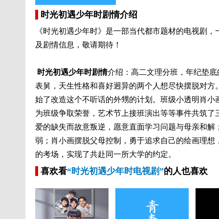
时光初遇少年时剧情介绍
《时光初遇少年时》是一部当代都市题材的电视剧，
及剧情信息，敬请期待！
时光初遇少年时剧情
介绍：高二文理分班，年纪垫底
表舅，天生性格和喜好迥异的两个人想尽快摆脱对方
始了改造这个不听话的外甥的计划。班级小透明肖小
为班级争取荣誉，艺术节上接班演出等等事件共筑了
爱的缺失而故意叛逆，愿意直面学习问题与母亲和解
弱；肖小画摆脱父母控制，勇于追求自己的绘画理想
的考场，实现了共赴同一所大学的约定。
喜欢看
“时光初遇少年时电视剧”
的人也喜欢