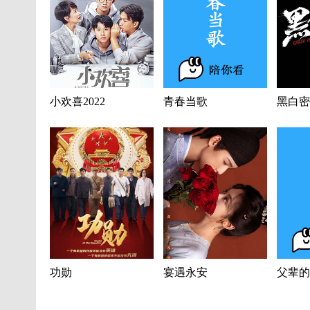
小欢喜2022
青春当歌
黑白密
功勋
宴遇永安
父辈的