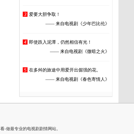
3
爱要大胆争取！
—— 来自电视剧
《少年巴比伦》
4
即使跌入泥潭，仍然相信有光！
—— 来自电视剧
《微暗之火》
5
在多舛的旅途中用爱开出倔强的花。
—— 来自电视剧
《春色寄情人》
你看-做最专业的电视剧剧情网站。