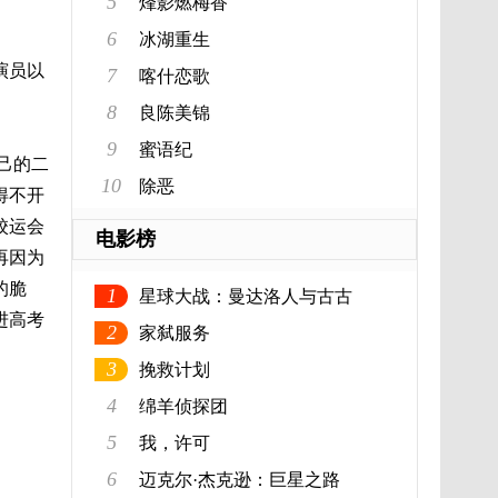
5
烽影燃梅香
6
冰湖重生
演员以
7
喀什恋歌
8
良陈美锦
9
蜜语纪
己的二
10
除恶
得不开
校运会
电影榜
再因为
的脆
1
星球大战：曼达洛人与古古
进高考
2
家弑服务
3
挽救计划
4
绵羊侦探团
5
我，许可
6
迈克尔·杰克逊：巨星之路