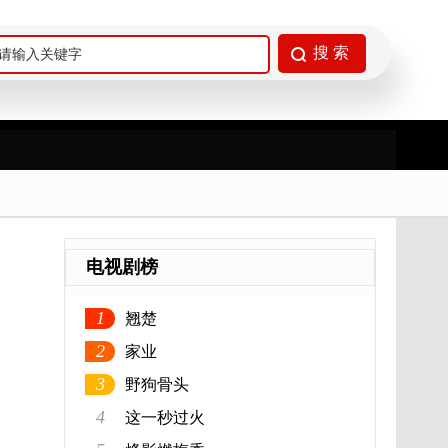
电视剧榜
1
翘楚
2
家业
3
野狗骨头
4
这一秒过火