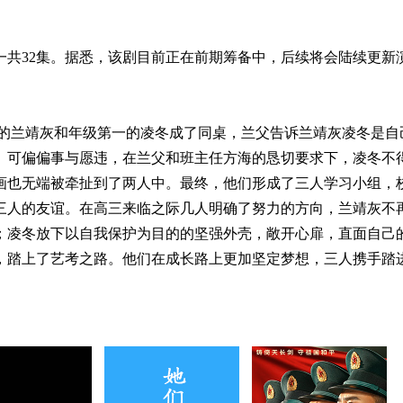
一共32集。据悉，该剧目前正在前期筹备中，后续将会陆续更新
的兰靖灰和年级第一的凌冬成了同桌，兰父告诉兰靖灰凌冬是自
。可偏偏事与愿违，在兰父和班主任方海的恳切要求下，凌冬不
画也无端被牵扯到了两人中。最终，他们形成了三人学习小组，
三人的友谊。在高三来临之际几人明确了努力的方向，兰靖灰不
；凌冬放下以自我保护为目的的坚强外壳，敞开心扉，直面自己
，踏上了艺考之路。他们在成长路上更加坚定梦想，三人携手踏