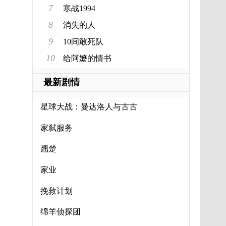
7
寒战1994
8
消失的人
9
10间敢死队
10
给阿嬷的情书
最新剧情
星球大战：曼达洛人与古古
家弑服务
翘楚
家业
挽救计划
绵羊侦探团