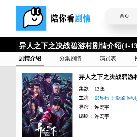
首页
异人之下之决战碧游村剧情介绍(1-13
剧情介绍
分集剧情
演员表
异人之下之决战碧游
集数：
13
集
主演：
彭昱畅
王影璐
侯明
导演：
许宏宇
编剧：
许宏宇