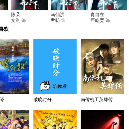
陈朵
马仙洪
肖自在
文淇
饰
尹昉
饰
严屹宽
饰
喜欢
诏
破晓时分
南侨机工英雄传