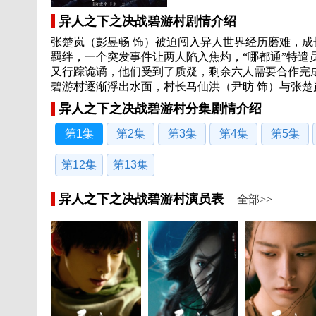
异人之下之决战碧游村剧情介绍
张楚岚（彭昱畅 饰）被迫闯入异人世界经历磨难，成
羁绊，一个突发事件让两人陷入焦灼，“哪都通”特遣
又行踪诡谲，他们受到了质疑，剩余六人需要合作完
碧游村逐渐浮出水面，村长马仙洪（尹昉 饰）与张楚
异人之下之决战碧游村分集剧情介绍
第1集
第2集
第3集
第4集
第5集
第12集
第13集
异人之下之决战碧游村演员表
全部>>