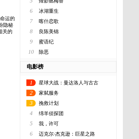
5
烽影燃梅香
6
冰湖重生
着命运的
7
喀什恋歌
份隐秘
8
相关的
良陈美锦
9
蜜语纪
10
除恶
电影榜
1
星球大战：曼达洛人与古古
2
家弑服务
3
挽救计划
4
绵羊侦探团
5
我，许可
6
迈克尔·杰克逊：巨星之路