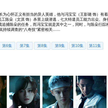
长为心怀正义有担当的异人英雄，他与冯宝宝（王影璐 饰）有
员工陈朵（文淇 饰）杀害上级潜逃，七大特遣员工能力出众、身
成追捕陈朵的任务，而冯宝宝就是其中之一，同时，与陈朵行踪
岚持续调查的“八奇技”紧密相关……
第6集
第7集
第8集
第9集
第10集
第11集