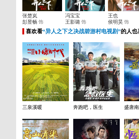
张楚岚
冯宝宝
王也
彭昱畅
饰
王影璐
饰
侯明昊
饰
喜欢看
“异人之下之决战碧游村电视剧”
的人也
三泉溪暖
奔跑吧，医生
盛唐南