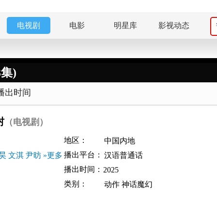
电视剧
电影
明星库
影视动态
集)
播出时间
村
（电视剧）
地区：
中国内地
播出平台：
昊
文淇
尹昉
»更多
汉语普通话
播出时间：
2025
类别：
动作
神话魔幻