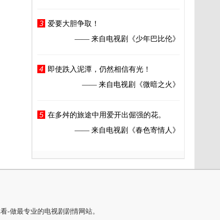
3
爱要大胆争取！
—— 来自电视剧
《少年巴比伦》
4
即使跌入泥潭，仍然相信有光！
—— 来自电视剧
《微暗之火》
5
在多舛的旅途中用爱开出倔强的花。
—— 来自电视剧
《春色寄情人》
你看-做最专业的电视剧剧情网站。