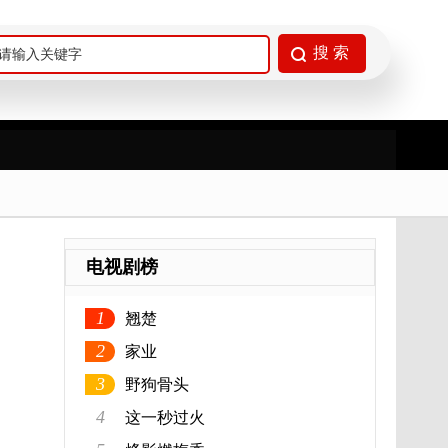
电视剧榜
1
翘楚
2
家业
3
野狗骨头
4
这一秒过火