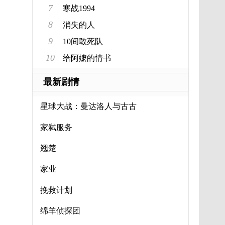
7
寒战1994
8
消失的人
9
10间敢死队
10
给阿嬷的情书
最新剧情
星球大战：曼达洛人与古古
家弑服务
翘楚
家业
挽救计划
绵羊侦探团