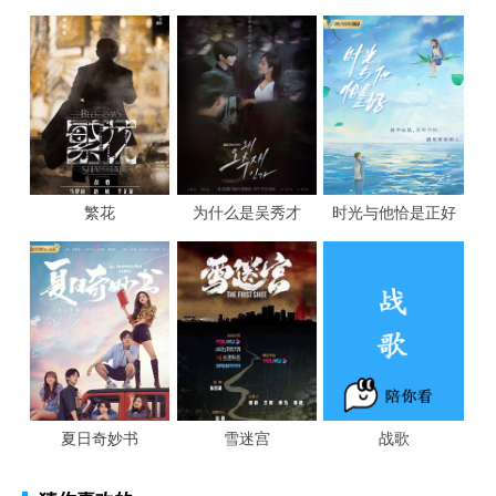
繁花
为什么是吴秀才
时光与他恰是正好
夏日奇妙书
雪迷宫
战歌