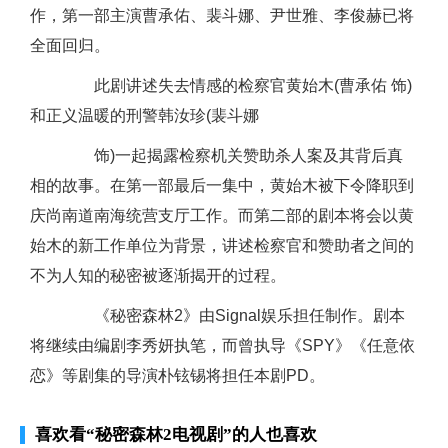
作，第一部主演曹承佑、裴斗娜、尹世雅、李俊赫已将
全面回归。
此剧讲述失去情感的检察官黄始木(曹承佑 饰)
和正义温暖的刑警韩汝珍(裴斗娜
饰)一起揭露检察机关赞助杀人案及其背后真
相的故事。在第一部最后一集中，黄始木被下令降职到
庆尚南道南海统营支厅工作。而第二部的剧本将会以黄
始木的新工作单位为背景，讲述检察官和赞助者之间的
不为人知的秘密被逐渐揭开的过程。
《秘密森林2》由Signal娱乐担任制作。剧本
将继续由编剧李秀妍执笔，而曾执导《SPY》《任意依
恋》等剧集的导演朴铉锡将担任本剧PD。
喜欢看
“秘密森林2电视剧”
的人也喜欢