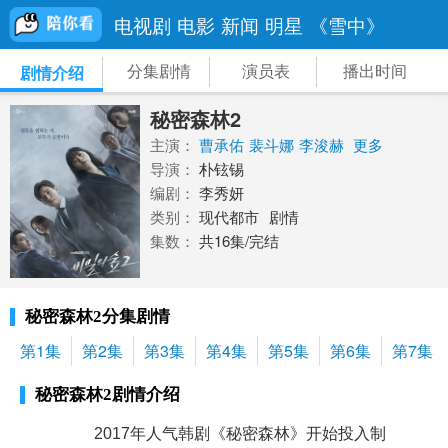
电视剧
电影
新闻
明星
《雪中》
分集剧情
演员表
播出时间
剧情介绍
秘密森林2
主演：
曹承佑
裴斗娜
李浚赫
更多
导演：
朴铉锡
编剧：
李秀妍
类别：
现代都市
剧情
集数：
共16集/完结
秘密森林2分集剧情
第1集
第2集
第3集
第4集
第5集
第6集
第7集
秘密森林2剧情介绍
2017年人气韩剧《秘密森林》开始投入制