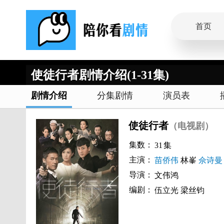
首页
使徒行者剧情介绍(1-31集)
剧情介绍
分集剧情
演员表
使徒行者
（电视剧）
集数：
31
集
主演：
苗侨伟
林峯
佘诗曼
导演：
文伟鸿
编剧：
伍立光 梁丝钧