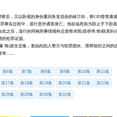
察后，又以卧底的身份重回鱼龙混杂的砵兰街，替CID督查康道
犯罪事实过程中，道行意外遇害身亡。他在临死前为防止手下卧
此之后，道行的同袍刑事情报科总督察卓凯(苗侨伟 饰)联系到
团的犯罪证据。
 饰)发生交集，更由此陷入警方与犯罪团伙、黑帮组织之间的
传奇……
第6集
第7集
第8集
第9集
第10集
第11集
第17集
第18集
第19集
第20集
第21集
第22集
第28集
第29集
第30集
第31集