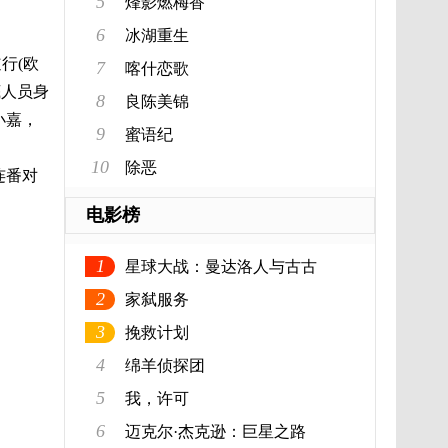
5
烽影燃梅香
6
冰湖重生
行(欧
7
喀什恋歌
底人员身
8
良陈美锦
小嘉，
9
蜜语纪
10
除恶
连番对
电影榜
1
星球大战：曼达洛人与古古
2
家弑服务
3
挽救计划
4
绵羊侦探团
5
我，许可
6
迈克尔·杰克逊：巨星之路