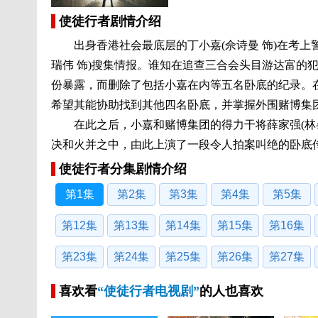
使徒行者剧情介绍
出身香港社会最底层的丁小嘉(佘诗曼 饰)在考上警
瑞伟 饰)搜集情报。谁知在追查三合会头目游达富的
份暴露，而删除了包括小嘉在内等五名卧底的纪录。在
希望其能协助找到其他四名卧底，并掌握外围赌博集
在此之后，小嘉和赌博集团的得力干将薛家强(林峯
决和火并之中，由此上演了一段令人拍案叫绝的卧底
使徒行者分集剧情介绍
第1集
第2集
第3集
第4集
第5集
第12集
第13集
第14集
第15集
第16集
第23集
第24集
第25集
第26集
第27集
喜欢看
“使徒行者电视剧”
的人也喜欢