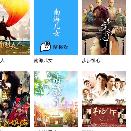
人
南海儿女
步步惊心