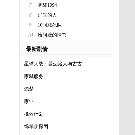
7
寒战1994
8
消失的人
9
10间敢死队
10
给阿嬷的情书
最新剧情
星球大战：曼达洛人与古古
家弑服务
翘楚
家业
挽救计划
绵羊侦探团