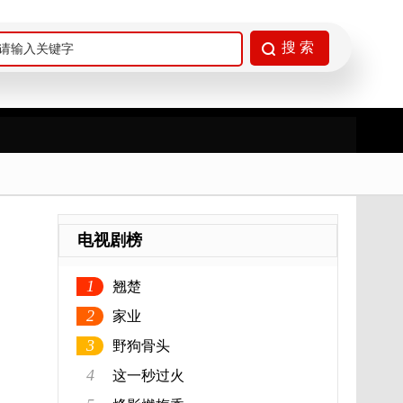
电视剧榜
1
翘楚
2
家业
3
野狗骨头
4
这一秒过火