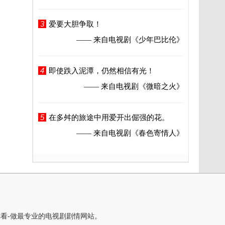
3
爱要大胆争取！
—— 来自电视剧
《少年巴比伦》
4
即使跌入泥潭，仍然相信有光！
—— 来自电视剧
《微暗之火》
5
在多舛的旅途中用爱开出倔强的花。
—— 来自电视剧
《春色寄情人》
你看-做最专业的电视剧剧情网站。