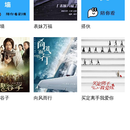
墙
表妹万福
搭伙
的人质
谷子
向风而行
买定离手我爱你