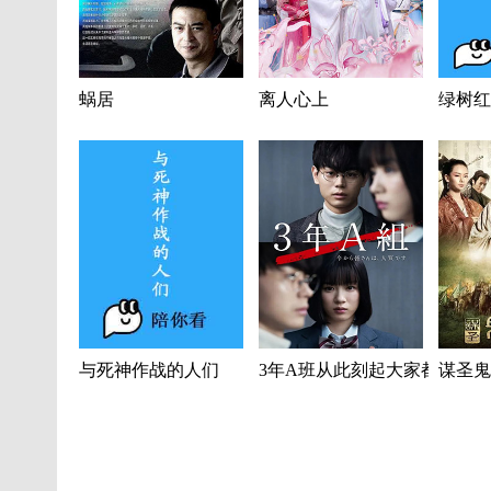
蜗居
离人心上
绿树红
与死神作战的人们
3年A班从此刻起大家都是我
谋圣鬼