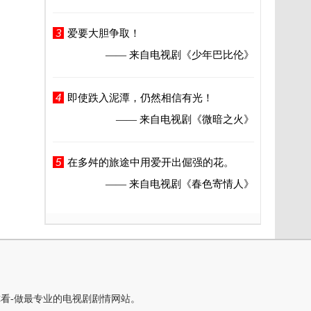
3
爱要大胆争取！
—— 来自电视剧
《少年巴比伦》
4
即使跌入泥潭，仍然相信有光！
—— 来自电视剧
《微暗之火》
5
在多舛的旅途中用爱开出倔强的花。
—— 来自电视剧
《春色寄情人》
你看-做最专业的电视剧剧情网站。