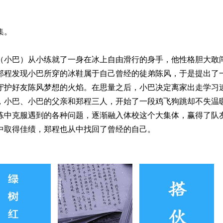
集。
（小巴）从小练就了一身在冰上自由滑行的身手，他性格胆大敢
郑程发现小巴所穿的冰鞋属于自己曾经的徒弟陈风，于是提出了
守护好友陈风梦想的火焰。在思量之后，小巴决定离家出走学习
，小巴、小巴的父亲和郑程三人，开始了一段鸡飞狗跳却不失温
练中克服遇到的各种问题，逐渐融入体校这个大集体，赢得了队
中取得佳绩，郑程也从中找回了曾经的自己。