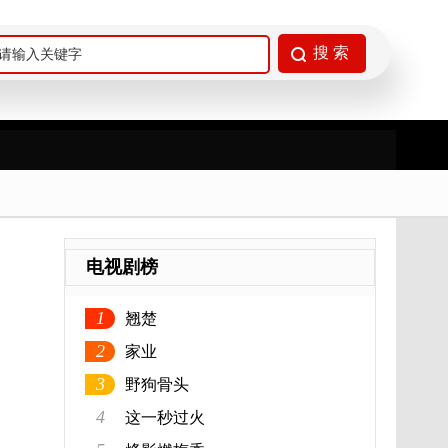
电视剧榜
1
翘楚
2
家业
3
野狗骨头
4
这一秒过火