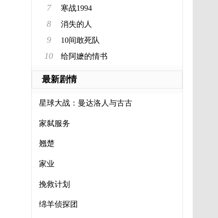
7
寒战1994
8
消失的人
9
10间敢死队
10
给阿嬷的情书
最新剧情
星球大战：曼达洛人与古古
家弑服务
翘楚
家业
挽救计划
绵羊侦探团