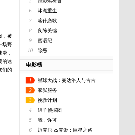
5
烽影燃梅香
6
冰湖重生
7
喀什恋歌
8
良陈美锦
闯，被
9
蜜语纪
一场野
10
除恶
速滑，
暖的速
电影榜
友们的
1
星球大战：曼达洛人与古古
2
家弑服务
3
挽救计划
4
绵羊侦探团
5
我，许可
6
迈克尔·杰克逊：巨星之路