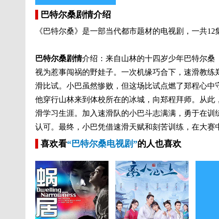
巴特尔桑剧情介绍
《
巴特尔桑
》是一部当代都市题材的电视剧，一共12
巴特尔桑剧情
介绍：
来自山林的十四岁少年巴特尔桑
视为惹事闯祸的野娃子。一次机缘巧合下，速滑教练
滑比试。小巴虽然惨败，但这场比试点燃了郑程心中
他穿行山林来到体校所在的冰城，向郑程拜师。从此
滑学习生涯。加入速滑队的小巴斗志满满，勇于在训
认可。最终，小巴凭借速滑天赋和刻苦训练，在大赛
喜欢看
“巴特尔桑电视剧”
的人也喜欢