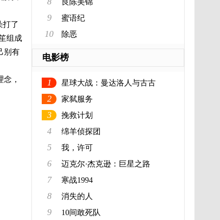
8
良陈美锦
9
蜜语纪
朵打了
10
除恶
笙组成
己别有
电影榜
理念，
1
星球大战：曼达洛人与古古
2
家弑服务
3
挽救计划
4
绵羊侦探团
5
我，许可
6
迈克尔·杰克逊：巨星之路
7
寒战1994
8
消失的人
9
10间敢死队