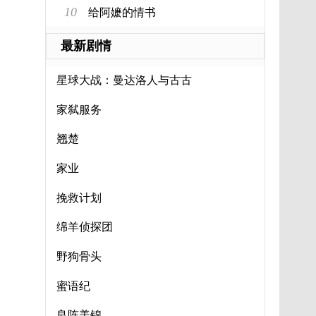
10
给阿嬷的情书
最新剧情
星球大战：曼达洛人与古古
家弑服务
翘楚
家业
挽救计划
绵羊侦探团
野狗骨头
蜜语纪
良陈美锦