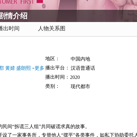
局剧情介绍
播出时间
人物关系图
地区：
中国内地
播出平台：
郡
黄婧
盛朗熙
»更多
汉语普通话
播出时间：
2020
类别：
现代都市
间“拆谎三人组”共同破谎求真的故事。
了一家事务所，专替他人“摆平”各类事件，如私下协助委托