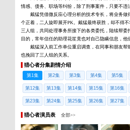
情感、债务、职场等纠纷，除了刑事案件，只要不违
戴猛凭借微反应心理分析的技术专长，将业务做得风
个正着，二人旋即展开PK。戴猛最终获胜，却不得
三人组，共同处理事务所接下的各类委托，陆续帮委
目的，常年信任的助理花笙竟也对自己隐瞒信息，他
戴猛深入前工作单位重启调查，在同事和朋友帮助
也挽回了三人组的关系。
猎心者分集剧情介绍
第1集
第2集
第3集
第4集
第5集
第12集
第13集
第14集
第15集
第16集
第23集
第24集
第25集
第26集
第27集
猎心者演员表
全部>>