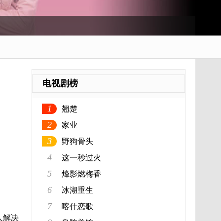
电视剧榜
1
翘楚
2
家业
3
野狗骨头
4
这一秒过火
5
烽影燃梅香
6
冰湖重生
7
喀什恋歌
人解决