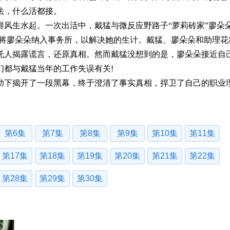
法，什么活都接。
生水起。一次出活中，戴猛与微反应野路子“萝莉砖家”廖朵
不将廖朵朵纳入事务所，以解决她的生计。戴猛、廖朵朵和助理花
托人揭露谎言，还原真相。然而戴猛没想到的是，廖朵朵接近自
们都与戴猛当年的工作失误有关!
下揭开了一段黑幕，终于澄清了事实真相，捍卫了自己的职业
第6集
第7集
第8集
第9集
第10集
第11集
第17集
第18集
第19集
第20集
第21集
第22集
第28集
第29集
第30集