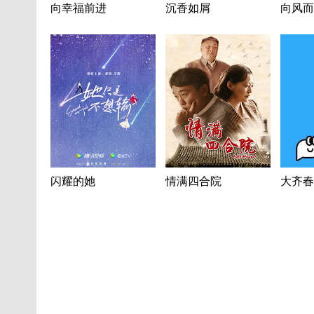
向幸福前进
沉香如屑
向风而
闪耀的她
情满四合院
大齐春