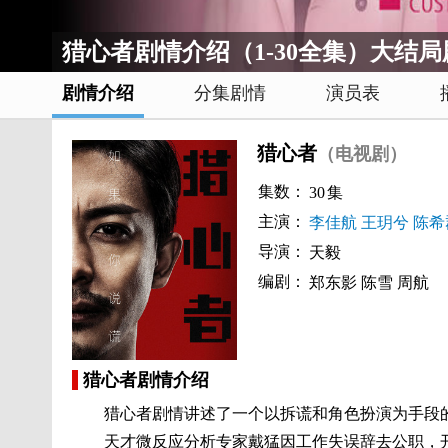
猎心者剧情介绍（1-30全集）大结
剧情介绍
分集剧情
演员表
猎心者
（电视剧）
集数：
30
集
主演：
李佳航
王玥兮
陈希
导演：
天毅
编剧：
郑东影
陈雪
周航
猎心者剧情介绍
猎心者剧情讲述了一个以拆谎和角色扮演为手段的民
天才微反应分析专家戴猛因工作失误辞去公职，开设