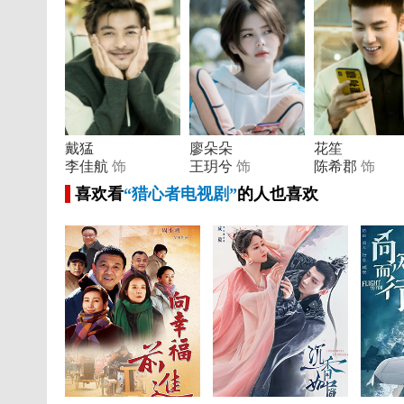
戴猛
廖朵朵
花笙
李佳航
饰
王玥兮
饰
陈希郡
饰
喜欢看
“猎心者电视剧”
的人也喜欢