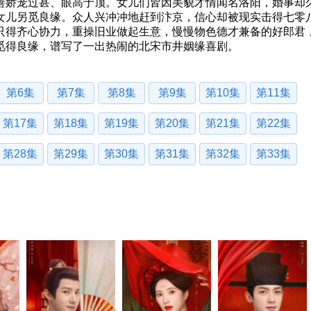
善娇宠过甚、眼高于顶。女儿们皆因美貌才情闻名洛阳，婚事却
女儿另觅良缘。众人兴冲冲地赶到汴京，信心却被现实击得七零
只得齐心协力，重操旧业做起生意，慢慢物色德才兼备的好郎君
觅得良缘，谱写了一出热闹的北宋市井姻缘喜剧。
第6集
第7集
第8集
第9集
第10集
第11集
第17集
第18集
第19集
第20集
第21集
第22集
第28集
第29集
第30集
第31集
第32集
第33集