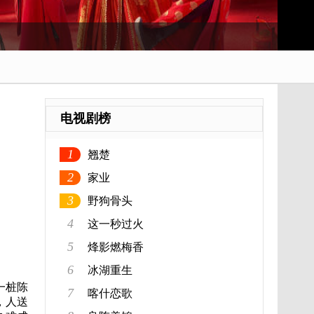
电视剧榜
1
翘楚
2
家业
3
野狗骨头
4
这一秒过火
5
烽影燃梅香
6
冰湖重生
一桩陈
7
喀什恋歌
，人送