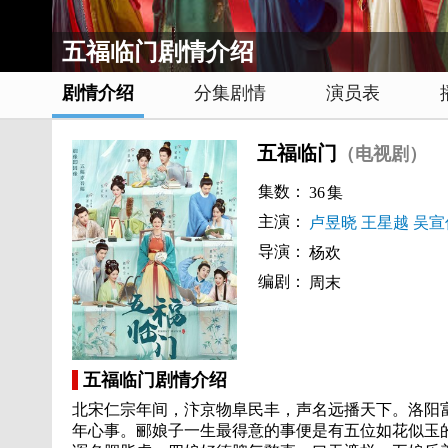
五福临门剧情介绍
剧情介绍
分集剧情
演员表
五福临门
（电视剧）
集数：
36
集
主演：
卢昱晓
王星越
吴宣
导演：
杨欢
编剧：
周末
五福临门剧情介绍
北宋仁宗年间，汴京物阜民丰，声名远播天下。洛阳
年心事。郦娘子一生最得意的事便是有五位如花似玉