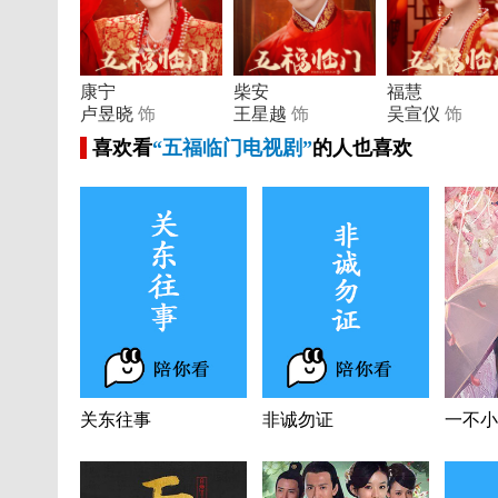
康宁
柴安
福慧
卢昱晓
饰
王星越
饰
吴宣仪
饰
喜欢看
“五福临门电视剧”
的人也喜欢
关东往事
非诚勿证
一不小