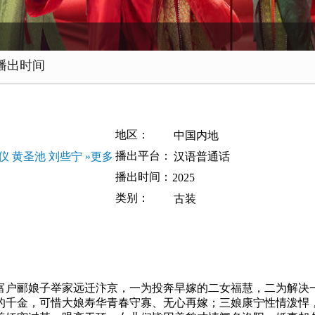
播出时间
地区：
中国内地
播出平台：
仪
黄圣池
刘些宁
»更多
汉语普通话
播出时间：
2025
类别：
古装
富户郦娘子举家远迁汴京，一为投奔早嫁的二女福慧，二为解决
的千金，可惜大娘寿华青春守寡、无心再嫁；三娘康宁性情泼悍