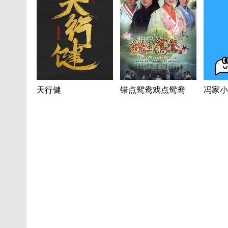
天行健
错点鸳鸯戏点鸳鸯
冯家小