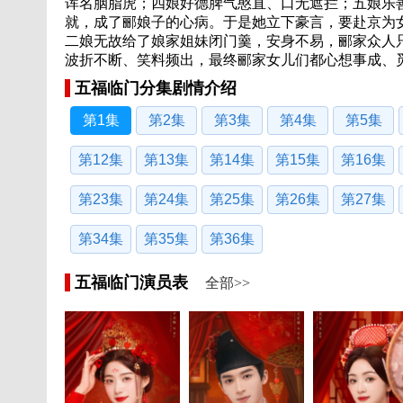
诨名胭脂虎；四娘好德脾气憨直、口无遮拦；五娘乐
就，成了郦娘子的心病。于是她立下豪言，要赴京为
二娘无故给了娘家姐妹闭门羹，安身不易，郦家众人
波折不断、笑料频出，最终郦家女儿们都心想事成、
五福临门分集剧情介绍
第1集
第2集
第3集
第4集
第5集
第12集
第13集
第14集
第15集
第16集
第23集
第24集
第25集
第26集
第27集
第34集
第35集
第36集
五福临门演员表
全部>>