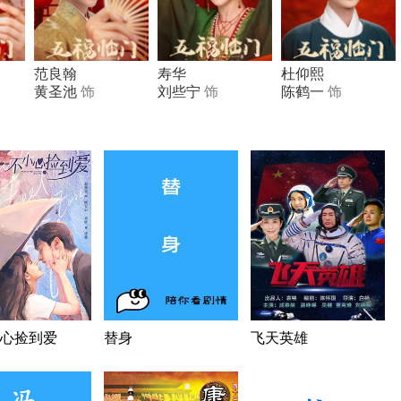
范良翰
寿华
杜仰熙
黄圣池
饰
刘些宁
饰
陈鹤一
饰
心捡到爱
替身
飞天英雄