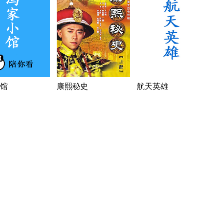
馆
康熙秘史
航天英雄