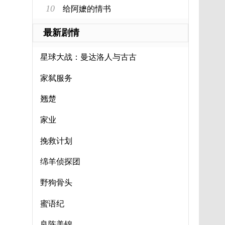
10
给阿嬷的情书
最新剧情
星球大战：曼达洛人与古古
家弑服务
翘楚
家业
挽救计划
绵羊侦探团
野狗骨头
蜜语纪
良陈美锦