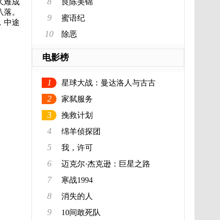
8
久难成
良陈美锦
八落。
9
蜜语纪
，中途
10
除恶
电影榜
1
星球大战：曼达洛人与古古
2
家弑服务
3
挽救计划
4
绵羊侦探团
5
我，许可
6
迈克尔·杰克逊：巨星之路
7
寒战1994
8
消失的人
9
10间敢死队