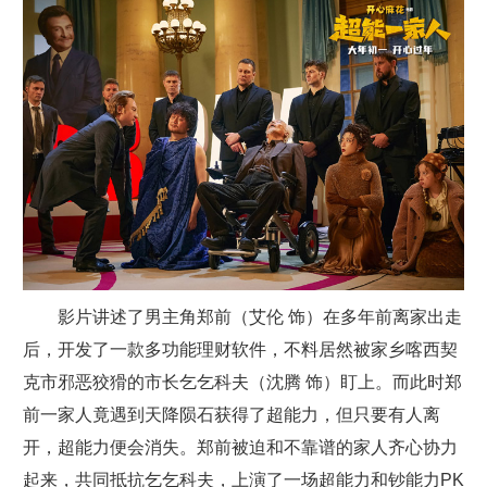
影片讲述了男主角郑前（艾伦 饰）在多年前离家出走
后，开发了一款多功能理财软件，不料居然被家乡喀西契
克市邪恶狡猾的市长乞乞科夫（沈腾 饰）盯上。而此时郑
前一家人竟遇到天降陨石获得了超能力，但只要有人离
开，超能力便会消失。郑前被迫和不靠谱的家人齐心协力
起来，共同抵抗乞乞科夫，上演了一场超能力和钞能力PK