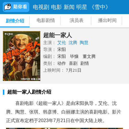
电视剧
电影
新闻
明星
《雪中》
电影剧情
演员表
播出时间
剧情介绍
超能一家人
主演：
艾伦
沈腾
陶慧
导演：
宋阳
编剧：
宋阳
毕慷
董文腾
类别：
动作
喜剧
剧情
上映时间：
7月21日
超能一家人剧情介绍
喜剧电影《超能一家人》是由宋阳执导，艾伦、沈
腾、陶慧、张琪、韩彦博、白丽娜主演的喜剧电影。影片
正式宣布定档于2023年7月21日在中国大陆上映。