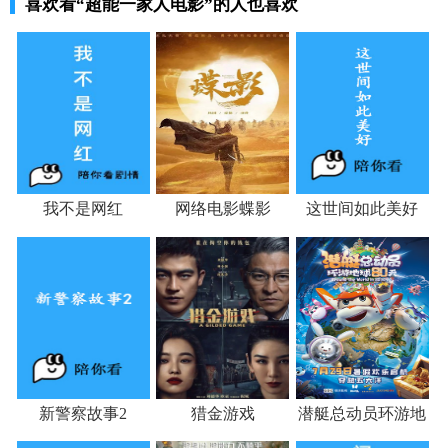
喜欢看
“超能一家人电影”
的人也喜欢
我不是网红
网络电影蝶影
这世间如此美好
新警察故事2
猎金游戏
潜艇总动员环游地
球80天