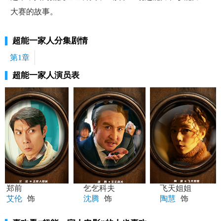
大赛的故事。
超能一家人分集剧情
第1章
超能一家人演员表
郑前
乞乞科夫
飞天姐姐
艾伦
饰
沈腾
饰
陶慧
饰