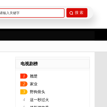
电视剧榜
1
翘楚
2
家业
3
野狗骨头
4
这一秒过火