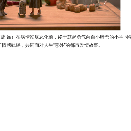
祖蓝 饰）在病情彻底恶化前，终于鼓起勇气向自小暗恋的小学同
开情感羁绊，共同面对人生“意外”的都市爱情故事。