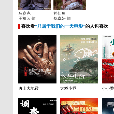
马赛克
神仙鱼
王祖蓝
饰
蔡卓妍
饰
喜欢看
“只属于我们的一天电影”
的人也喜欢
唐山大地震
大桥小乔
小小乔