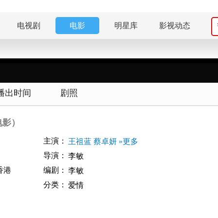
电视剧
电影
明星库
影视动态
播出时间
剧照
电影）
主演：
王祖蓝
蔡卓妍
»更多
导演：
李敏
香港
编剧：
李敏
分类：
爱情