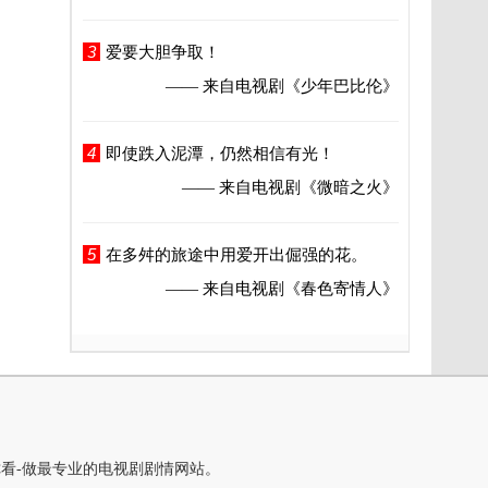
3
爱要大胆争取！
—— 来自电视剧
《少年巴比伦》
4
即使跌入泥潭，仍然相信有光！
—— 来自电视剧
《微暗之火》
5
在多舛的旅途中用爱开出倔强的花。
—— 来自电视剧
《春色寄情人》
你看-做最专业的电视剧剧情网站。