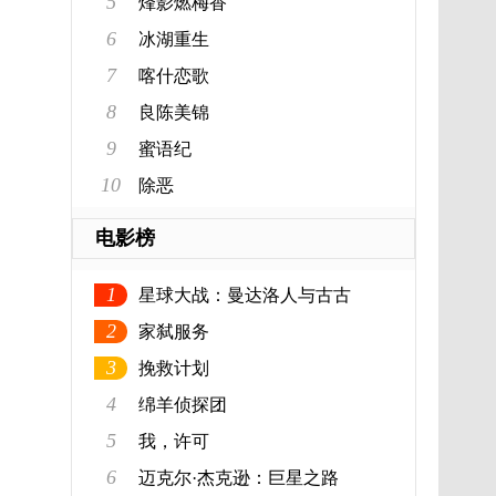
5
烽影燃梅香
6
冰湖重生
7
喀什恋歌
8
良陈美锦
9
蜜语纪
10
除恶
电影榜
1
星球大战：曼达洛人与古古
2
家弑服务
3
挽救计划
4
绵羊侦探团
5
我，许可
6
迈克尔·杰克逊：巨星之路