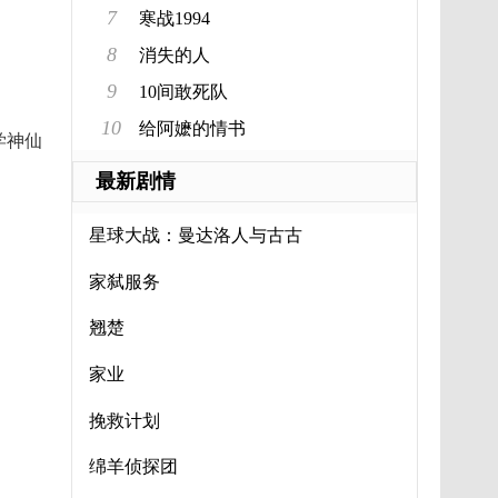
7
寒战1994
8
消失的人
9
10间敢死队
10
给阿嬷的情书
学神仙
最新剧情
星球大战：曼达洛人与古古
家弑服务
翘楚
家业
挽救计划
绵羊侦探团