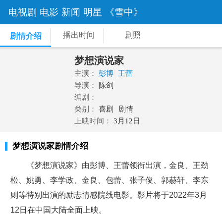
电视剧
电影
新闻
明星
《雪中》
播出时间
剧照
剧情介绍
梦想演说家
主演：
彭博
王蕾
导演：
陈剑
编剧：
类别：
喜剧
剧情
上映时间：
3月12日
梦想演说家剧情介绍
《梦想演说家》由彭博、王蕾领衔出演，金良、王劲
松、姚勇、李学政、金良、包蕾、张子俊、郭赫轩、李东
则等特别出演的励志情感院线电影。影片将于2022年3月
12日在中国大陆全面上映。