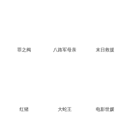
罪之阀
八路军母亲
末日救援
红猪
大蛇王
电影世媛