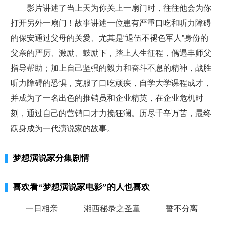
影片讲述了当上天为你关上一扇门时，往往他会为你
打开另外一扇门！故事讲述一位患有严重口吃和听力障碍
的保安通过父母的关愛、尤其是“退伍不褪色军人”身份的
父亲的严厉、激励、鼓励下，踏上人生征程，偶遇丰师父
指导帮助；加上自己坚强的毅力和奋斗不息的精神，战胜
听力障碍的恐惧，克服了口吃顽疾，自学大学课程成才，
并成为了一名出色的推销员和企业精英，在企业危机时
刻，通过自己的营销口才力挽狂澜。历尽千辛万苦，最终
跃身成为一代演说家的故事。
梦想演说家分集剧情
喜欢看
“梦想演说家电影”
的人也喜欢
一日相亲
湘西秘录之圣童
誓不分离