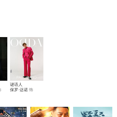
谜语人
饰
保罗·达诺
饰