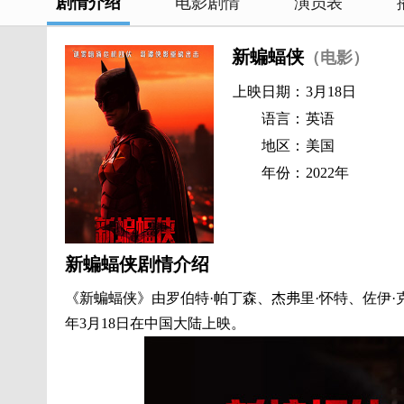
剧情介绍
电影剧情
演员表
新蝙蝠侠
（电影）
上映日期：
3月18日
语言：
英语
地区：
美国
年份：
2022年
新蝙蝠侠剧情介绍
《
新蝙蝠侠
》由罗伯特·帕丁森、杰弗里·怀特、佐伊·克
年3月18日在中国大陆上映。