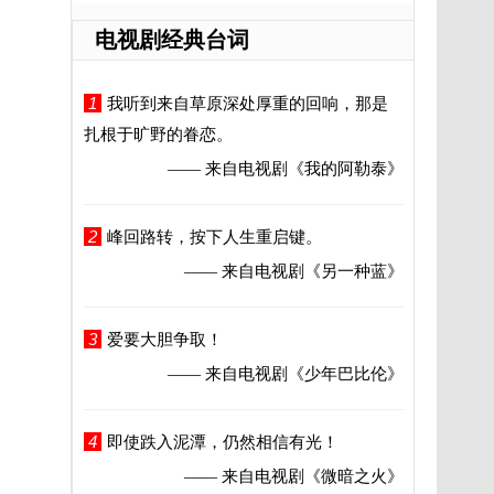
电视剧经典台词
1
我听到来自草原深处厚重的回响，那是
扎根于旷野的眷恋。
—— 来自电视剧
《我的阿勒泰》
2
峰回路转，按下人生重启键。
—— 来自电视剧
《另一种蓝》
3
爱要大胆争取！
—— 来自电视剧
《少年巴比伦》
4
即使跌入泥潭，仍然相信有光！
—— 来自电视剧
《微暗之火》