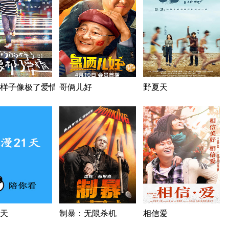
样子像极了爱情
哥俩儿好
野夏天
1天
制暴：无限杀机
相信爱