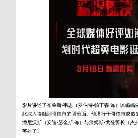
影片讲述了布鲁斯·韦恩（罗伯特·帕丁森 饰）以蝙
此深入接触到哥谭市的阴暗面。他潜行于哥谭市腐败
潘尼沃斯（安迪·瑟金斯 饰）与詹姆斯·戈登警长（杰
英雄了。