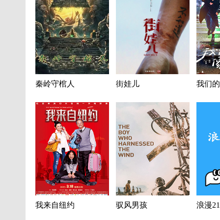
秦岭守棺人
街娃儿
我们的
我来自纽约
驭风男孩
浪漫2