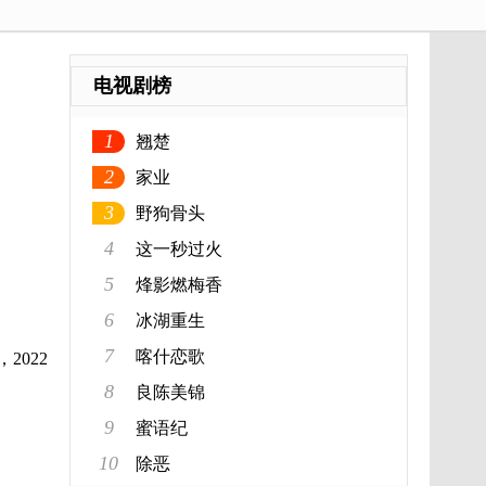
电视剧榜
1
翘楚
2
家业
3
野狗骨头
4
这一秒过火
5
烽影燃梅香
6
冰湖重生
7
喀什恋歌
2022
8
良陈美锦
9
蜜语纪
10
除恶