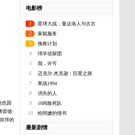
电影榜
1
星球大战：曼达洛人与古古
2
家弑服务
3
挽救计划
4
绵羊侦探团
5
我，许可
6
迈克尔·杰克逊：巨星之路
7
寒战1994
8
消失的人
9
他也因
10间敢死队
雷德·
10
给阿嬷的情书
中崇拜的
最新剧情