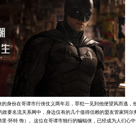
蝠侠的身份在哥谭市行侠仗义两年后，罪犯一见到他便望风而逃，
的政要名流关系网中，身边仅有的几个值得信赖的盟友管家阿尔弗
弗里·怀特 饰）。这位在哥谭市独行的蝙蝠侠，已经成为人们心