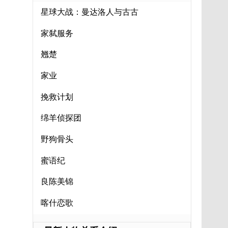
星球大战：曼达洛人与古古
家弑服务
翘楚
家业
挽救计划
绵羊侦探团
野狗骨头
蜜语纪
良陈美锦
喀什恋歌