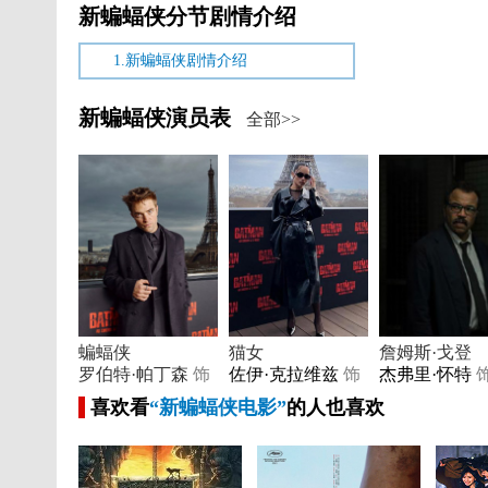
新蝙蝠侠分节剧情介绍
1.新蝙蝠侠剧情介绍
新蝙蝠侠演员表
全部>>
蝙蝠侠
猫女
詹姆斯·戈登
罗伯特·帕丁森
饰
佐伊·克拉维兹
饰
杰弗里·怀特
喜欢看
“新蝙蝠侠电影”
的人也喜欢