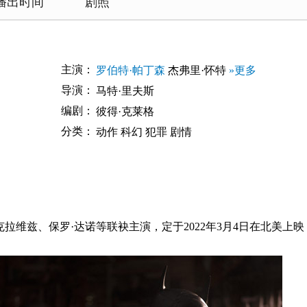
播出时间
剧照
主演：
罗伯特·帕丁森
杰弗里·怀特
»更多
导演：
马特·里夫斯
编剧：
彼得·克莱格
分类：
动作
科幻
犯罪
剧情
拉维兹、保罗·达诺等联袂主演，定于2022年3月4日在北美上映，