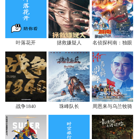
叶落花开
拯救嫌疑人
名侦探柯南：独眼
的残像
战争1840
珠峰队长
周恩来与乌兰牧骑