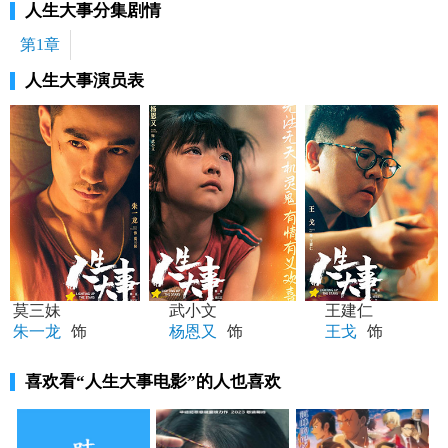
人生大事分集剧情
第1章
人生大事演员表
莫三妹
武小文
王建仁
朱一龙
饰
杨恩又
饰
王戈
饰
喜欢看
“人生大事电影”
的人也喜欢