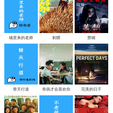
城里来的老师
刺猬
禁锢
替天行道
有病才会喜欢你
完美的日子