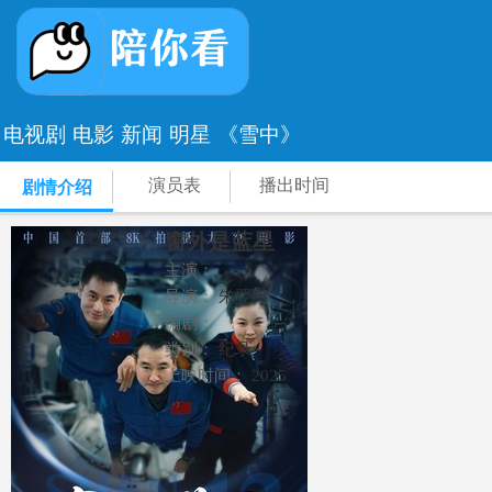
电视剧
电影
新闻
明星
《雪中》
演员表
播出时间
剧情介绍
窗外是蓝星
主演：
导演：
朱翌冉
编剧：
类别：
纪录
上映时间：
2025